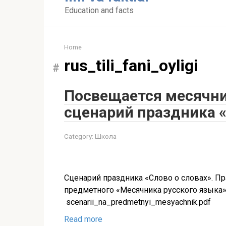
content
Education and facts
Home
rus_tili_fani_oyligi
Посвещается месячни
сценарий праздника «
Category:
Школа
Сценарий праздника «Слово о словах». П
предметного «Месячника русского языка
scenarii_na_predmetnyi_mesyachnik.pdf
Read more