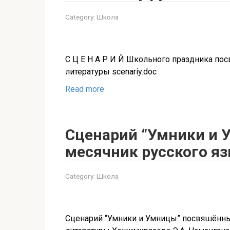
Category:
Школа
С Ц Е Н А Р И Й Школьного праздника по
литературы scenariy.doc
Read more
Сценарий “Умники и 
месячник русского я
Category:
Школа
Сценарий “Умники и Умницы” посвяшённый