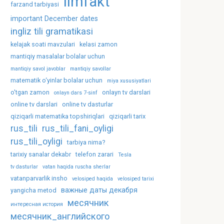
ilmfakt
farzand tarbiyasi
important December dates
ingliz tili gramatikasi
kelajak soati mavzulari
kelasi zamon
mantiqiy masalalar bolalar uchun
mantiqiy savol javoblar
mantiqiy savollar
matematik o‘yinlar bolalar uchun
miya xususiyatlari
o'tgan zamon
onlayn tv darslari
onlayn dars 7-sinf
online tv darslari
online tv dasturlar
qiziqarli matematika topshiriqlari
qiziqarli tarix
rus_tili
rus_tili_fani_oyligi
rus_tili_oyligi
tarbiya nima?
tarixiy sanalar dekabr
telefon zarari
Tesla
tv dasturlar
vatan haqida ruscha sherlar
vatanparvarlik insho
velosiped haqida
velosiped tarixi
важные даты декабря
yangicha metod
месячник
интересная история
месячник_английского