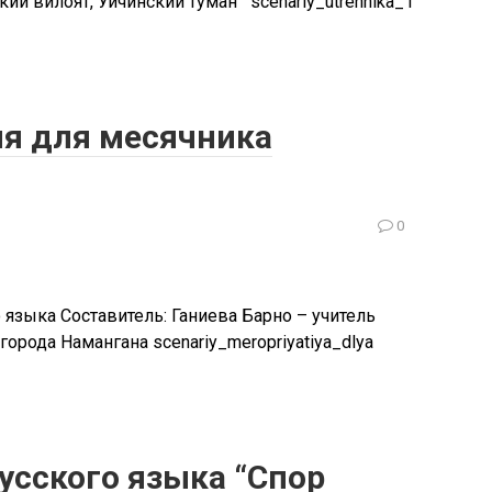
ий вилоят, Уйчинский туман scenariy_utrennika_1
я для месячника
0
языка Составитель: Ганиева Барно – учитель
орода Намангана scenariy_meropriyatiya_dlya
усского языка “Спор