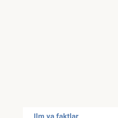
Skip
Ilm va faktlar
to