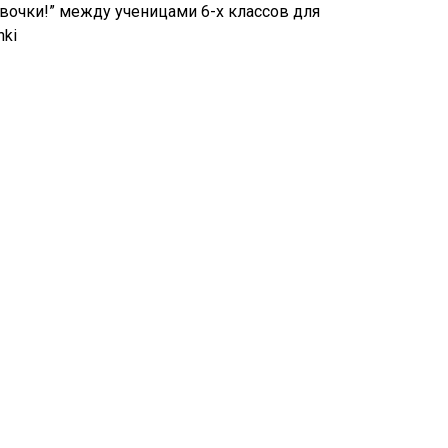
евочки!” между ученицами 6-х классов для
hki