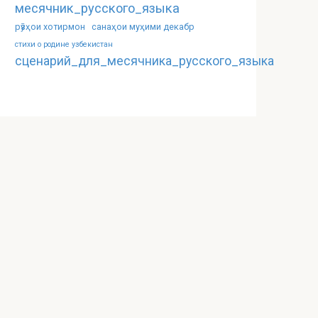
месячник_русского_языка
рӯзҳои хотирмон
санаҳои муҳими декабр
стихи о родине узбекистан
сценарий_для_месячника_русского_языка