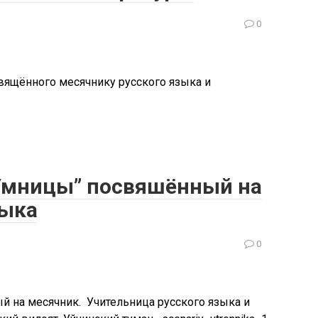
0
свящённого месячнику русского языка и
Умницы” посвяшённый на
зыка
0
 на месячник. Учительница русского языка и