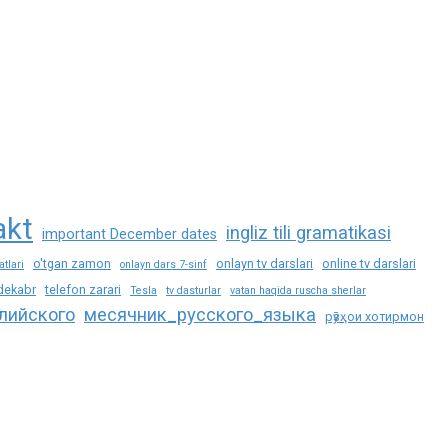
akt
ingliz tili gramatikasi
important December dates
o'tgan zamon
onlayn tv darslari
online tv darslari
tlari
onlayn dars 7-sinf
 dekabr
telefon zarari
Tesla
tv dasturlar
vatan haqida ruscha sherlar
лийского
месячник_русского_языка
рӯзҳои хотирмон