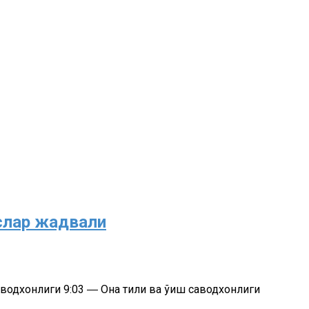
рслар жадвали
саводхонлиги 9:03 ― Она тили ва ўқиш саводхонлиги