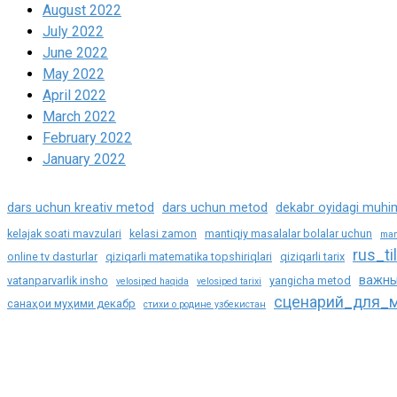
August 2022
July 2022
June 2022
May 2022
April 2022
March 2022
February 2022
January 2022
dars uchun kreativ metod
dars uchun metod
dekabr oyidagi muhi
kelajak soati mavzulari
kelasi zamon
mantiqiy masalalar bolalar uchun
man
rus_til
online tv dasturlar
qiziqarli matematika topshiriqlari
qiziqarli tarix
важны
vatanparvarlik insho
yangicha metod
velosiped haqida
velosiped tarixi
сценарий_для_м
санаҳои муҳими декабр
стихи о родине узбекистан