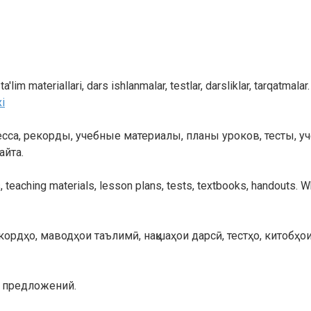
r, ta'lim materiallari, dars ishlanmalar, testlar, darsliklar, tarqat
xi
са, рекорды, учебные материалы, планы уроков, тесты, у
айта.
, teaching materials, lesson plans, tests, textbooks, handouts. W
рдҳо, маводҳои таълимӣ, нақшаҳои дарсӣ, тестҳо, китобҳои
х предложений.