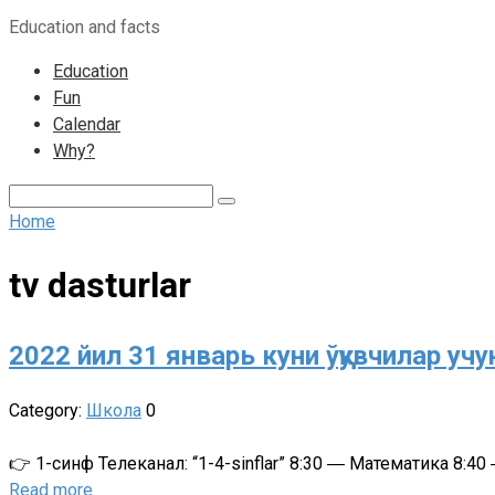
to
Education and facts
content
Education
Fun
Calendar
Why?
Search:
Home
tv dasturlar
2022 йил 31 январь куни ўқувчилар у
Category:
Школа
0
👉 1-синф Телеканал: “1-4-sinflar” 8:30 ― Математика 8:4
Read more