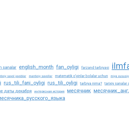
ilmf
english_month
fan_oyligi
m sanalar
farzand tarbiyasi
matematik o‘yinlar bolalar uchun
tiqiy savol javoblar
mantiqiy savollar
miya xususiya
i
rus_tili_fani_oyligi
rus_tili_oyligi
tarbiya nima?
tarixiy sanalar
месячник
месячник_анг
е даты декабря
интересная история
есячника_русского_языка