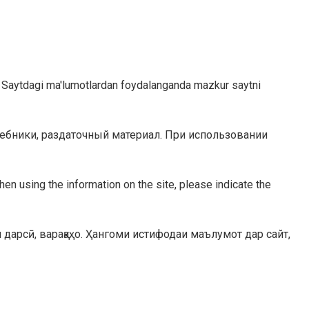
malar. Saytdagi ma'lumotlardan foydalanganda mazkur saytni
чебники, раздаточный материал. При использовании
hen using the information on the site, please indicate the
 дарсӣ, варақаҳо. Ҳангоми истифодаи маълумот дар сайт,