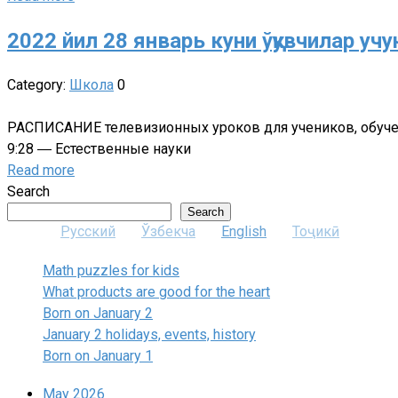
2022 йил 28 январь куни ўқувчилар у
Category:
Школа
0
РАСПИСАНИЕ телевизионных уроков для учеников, обучение
9:28 ― Естественные науки
Read more
Search
Search
Русский
Ўзбекча
English
Тоҷикӣ
Math puzzles for kids
What products are good for the heart
Born on January 2
January 2 holidays, events, history
Born on January 1
May 2026