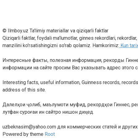
© Ilmboy.uz Ta'limiy materiallar va qiziqarli faktlar
Qiziqarli faktlar, foydali ma'lumotlar, ginnes rekordlari, rekordla
manzilini ko'rsatishingizni so'rab qolamiz. Hamkorimiz:
Kun tari
Интересные факты, полезная информация, рекорды Гиннес
информации на сайте просим Вас указывать адрес этого с
Interesting facts, useful information, Guinness records, records
address of this site.
Далелҳои ҷолиб, маълумоти муфид, рекордҳои Гиннес, реко
лутфан суроғаи ин сайтро нишон диҳед.
uzbeknasim@yahoo.com для коммерческих статей и други
Powered by theme
Root