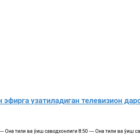
чун эфирга узатиладиган телевизион да
0 ― Она тили ва ўқиш саводхонлиги 8:50 ― Она тили ва ўқиш 