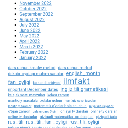
November 2022
October 2022
September 2022
August 2022
July 2022
June 2022
May 2022
April 2022
March 2022
February 2022
January 2022
dars uchun kreativ metod
dars uchun metod
english_month
dekabr oyidagi muhim sanalar
ilmfakt
fan_oyligi
farzand tarbiyasi
ingliz tili gramatikasi
important December dates
kelajak soati mavzulari
kelasi zamon
mantiqiy masalalar bolalar uchun
mantiqiy savol javoblar
matematik o‘yinlar bolalar uchun
mantiqiy savollar
miya xususiyatlari
o'tgan zamon
onlayn tv darslari
online tv darslari
onlayn dars 7-sinf
online tv dasturlar
qiziqarli matematika topshiriqlari
qiziqarli tarix
rus_tili
rus_tili_fani_oyligi
rus_tili_oyligi
tarbiya nima?
tarixiy sanalar dekabr
telefon zarari