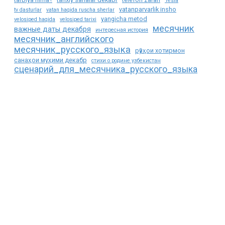
Tesla
vatanparvarlik insho
tv dasturlar
vatan haqida ruscha sherlar
yangicha metod
velosiped haqida
velosiped tarixi
месячник
важные даты декабря
интересная история
месячник_английского
месячник_русского_языка
рӯзҳои хотирмон
санаҳои муҳими декабр
стихи о родине узбекистан
сценарий_для_месячника_русского_языка