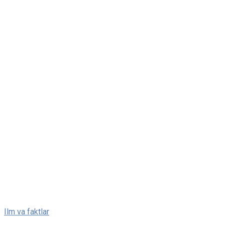
Skip
Ilm va faktlar
to