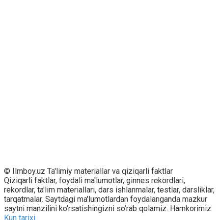
© Ilmboy.uz Ta'limiy materiallar va qiziqarli faktlar
Qiziqarli faktlar, foydali ma'lumotlar, ginnes rekordlari,
rekordlar, ta'lim materiallari, dars ishlanmalar, testlar, darsliklar,
tarqatmalar. Saytdagi ma'lumotlardan foydalanganda mazkur
saytni manzilini ko'rsatishingizni so'rab qolamiz. Hamkorimiz:
Kun tarixi