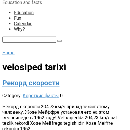
Education and facts
content
Education
Fun
Calendar
Why?
Search:
Home
velosiped tarixi
Рекорд скорости
Category:
Короткие факты
0
Рекорд скорости 204,73км/ч принадлежит этому
человеку. Жозе Мейффре установил его на этом
велосипеде в 1962 году! Velosipedda 204,73 km/soat
tezlik rekordi Xose Meiffrega tegishlidir. Xose Meiffre
rekordni 1962