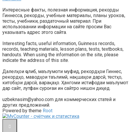
Интересные факты, полезная информация, рекорды
Гиннесса, рекорды, учебные материалы, планы уроков,
тесты, учебники, раздаточный материал. При
использовании информации на сайте просим Вас
указывать адрес этого сайта.
Interesting facts, useful information, Guinness records,
records, teaching materials, lesson plans, tests, textbooks,
handouts. When using the information on the site, please
indicate the address of this site.
Далелҳои ҷолиб, маълумоти муфид, рекордҳои Гиннес,
рекордҳо, маводҳои таълимӣ, нақшаҳои дарсӣ, тестҳо,
китобҳои дарсӣ, варақаҳо. Ҳангоми истифодаи маълумот
дар сайт, лутфан суроғаи ин сайтро нишон диҳед.
uzbeknasim@yahoo.com для коммерческих статей и
других предложений.
Powered by theme
Root