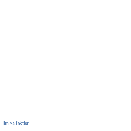
Skip
Ilm va faktlar
to