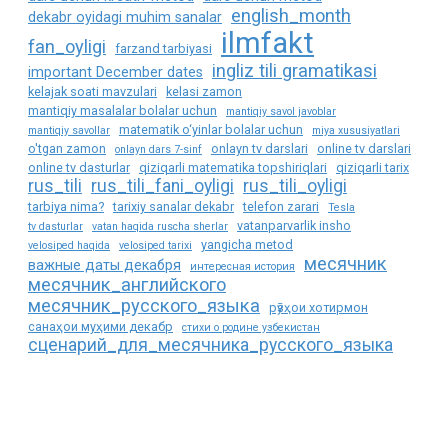
english_month
dekabr oyidagi muhim sanalar
ilmfakt
fan_oyligi
farzand tarbiyasi
ingliz tili gramatikasi
important December dates
kelajak soati mavzulari
kelasi zamon
mantiqiy masalalar bolalar uchun
mantiqiy savol javoblar
matematik o‘yinlar bolalar uchun
mantiqiy savollar
miya xususiyatlari
o'tgan zamon
onlayn tv darslari
online tv darslari
onlayn dars 7-sinf
online tv dasturlar
qiziqarli matematika topshiriqlari
qiziqarli tarix
rus_tili
rus_tili_fani_oyligi
rus_tili_oyligi
tarbiya nima?
tarixiy sanalar dekabr
telefon zarari
Tesla
vatanparvarlik insho
tv dasturlar
vatan haqida ruscha sherlar
yangicha metod
velosiped haqida
velosiped tarixi
месячник
важные даты декабря
интересная история
месячник_английского
месячник_русского_языка
рӯзҳои хотирмон
санаҳои муҳими декабр
стихи о родине узбекистан
сценарий_для_месячника_русского_языка