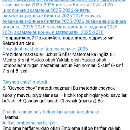
к экзаменам 2025-2026
тесты и билеты 2025-2026
школьные экзамены 2025-2026 билеты
экзаменационные билеты 2025 2026 скачать
экзаменационные билеты 2025-2026
экзаменационные
вопросы 2025-2026
экзаменационные задания 2025-
2026
экзаменационные материалы 2025-2026
Понравилось? Пожалуйста поделитесь с друзьями.
Related articles
Prezident maktablari test namunalari 2026
Prezident maktablari uchun Sinflar Matematika Ingliz tili
Mantiq 5-sinf Yuklab olish Yuklab olish Yuklab olish
Ixtisoslashtirilgan maktablar uchun Fan nomlari 5-sinf 6-sinf
7-sinf 8-sinf
“Qaynoq choy” metodi
☕️ “Qaynoq choy” metodi mazmuni Bu metodda choynak —
asosiy mavzu, piyolalar esa — kichik topshiriqlar yoki savollar
bo‘ladi. 📌 Qanday qo‘llanadi: Choynak (markaz) Bu
Ona tili fanidan so’z turkumlari uchun tarqatmalar
Manba
Alifbo, emblema harflar pdf
Emblema harflar yuklab olish Emblema alifbe harflar yuklab