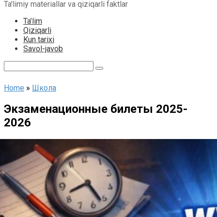
Ta'limiy materiallar va qiziqarli faktlar
content
Ta’lim
Qiziqarli
Kun tarixi
Savol-javob
Search:
Home
»
Школа
Экзаменационные билеты 2025-
2026