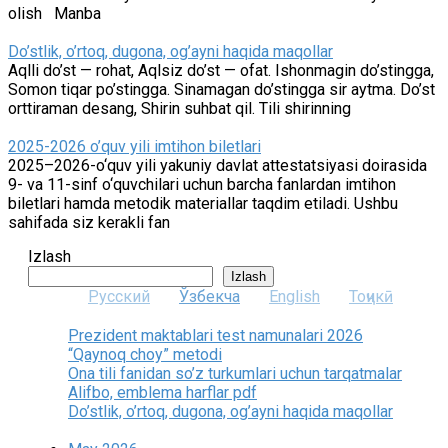
olish Manba
Do’stlik, o’rtoq, dugona, og’ayni haqida maqollar
Aqlli do’st — rohat, Aqlsiz do’st — ofat. Ishonmagin do’stingga,
Somon tiqar po’stingga. Sinamagan do’stingga sir aytma. Do’st
orttiraman desang, Shirin suhbat qil. Tili shirinning
2025-2026 o’quv yili imtihon biletlari
2025–2026-o‘quv yili yakuniy davlat attestatsiyasi doirasida
9- va 11-sinf o‘quvchilari uchun barcha fanlardan imtihon
biletlari hamda metodik materiallar taqdim etiladi. Ushbu
sahifada siz kerakli fan
Izlash
Izlash
Русский
Ўзбекча
English
Тоҷикӣ
Prezident maktablari test namunalari 2026
“Qaynoq choy” metodi
Ona tili fanidan so’z turkumlari uchun tarqatmalar
Alifbo, emblema harflar pdf
Do’stlik, o’rtoq, dugona, og’ayni haqida maqollar