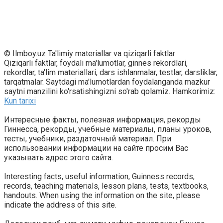
© Ilmboy.uz Ta'limiy materiallar va qiziqarli faktlar
Qiziqarli faktlar, foydali ma'lumotlar, ginnes rekordlari,
rekordlar, ta'lim materiallari, dars ishlanmalar, testlar, darsliklar,
tarqatmalar. Saytdagi ma'lumotlardan foydalanganda mazkur
saytni manzilini ko'rsatishingizni so'rab qolamiz. Hamkorimiz:
Kun tarixi
Интересные факты, полезная информация, рекорды
Гиннесса, рекорды, учебные материалы, планы уроков,
тесты, учебники, раздаточный материал. При
использовании информации на сайте просим Вас
указывать адрес этого сайта.
Interesting facts, useful information, Guinness records,
records, teaching materials, lesson plans, tests, textbooks,
handouts. When using the information on the site, please
indicate the address of this site.