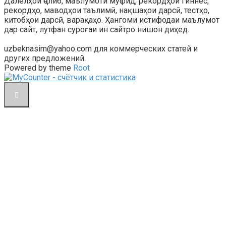
Далелҳои ҷолиб, маълумоти муфид, рекордҳои Гиннес,
рекордҳо, маводҳои таълимӣ, нақшаҳои дарсӣ, тестҳо,
китобҳои дарсӣ, варақаҳо. Ҳангоми истифодаи маълумот
дар сайт, лутфан суроғаи ин сайтро нишон диҳед.
uzbeknasim@yahoo.com для коммерческих статей и
других предложений.
Powered by theme
Root