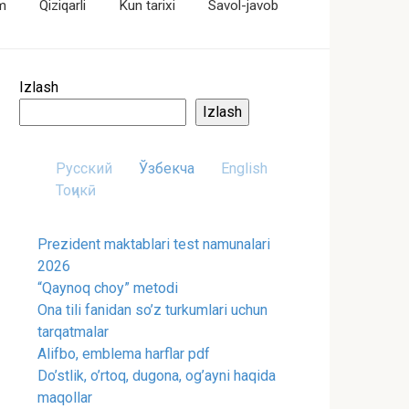
im
Qiziqarli
Kun tarixi
Savol-javob
Izlash
Izlash
Русский
Ўзбекча
English
Тоҷикӣ
Prezident maktablari test namunalari
2026
“Qaynoq choy” metodi
Ona tili fanidan so’z turkumlari uchun
tarqatmalar
Alifbo, emblema harflar pdf
Do’stlik, o’rtoq, dugona, og’ayni haqida
maqollar