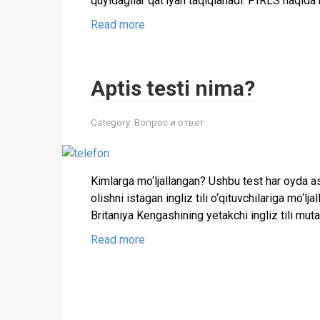
quyidagilar qat’iyan taqiqlanadi: PIRLS haqida
Read more
Aptis testi nima?
Category:
Вопрос и ответ
Kimlarga mo‘ljallangan? Ushbu test har oyda a
olishni istagan ingliz tili o‘qituvchilariga mo‘lj
Britaniya Kengashining yetakchi ingliz tili mut
Read more