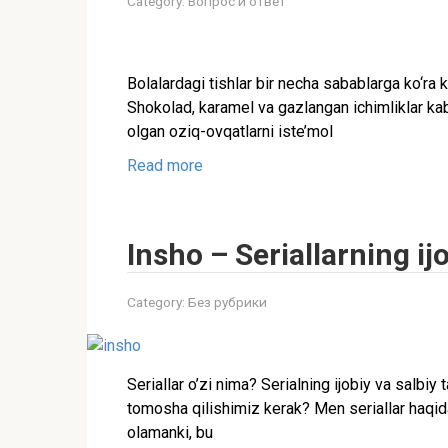
Category:
Вопрос и ответ
Bolalardagi tishlar bir necha sabablarga ko‘ra 
Shokolad, karamel va gazlangan ichimliklar ka
olgan oziq-ovqatlarni iste’mol
Read more
Insho – Seriallarning ijo
Category:
Без рубрики
Seriallar o’zi nima? Serialning ijobiy va salbiy
tomosha qilishimiz kerak? Men seriallar haqid
olamanki, bu