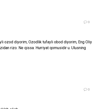
0
li ozod diyorim, Ozodlik tufayli obod diyorim, Eng Oliy
idan rizo. Ne qissa. Hurriyat qomusidir u. Ulusning
0