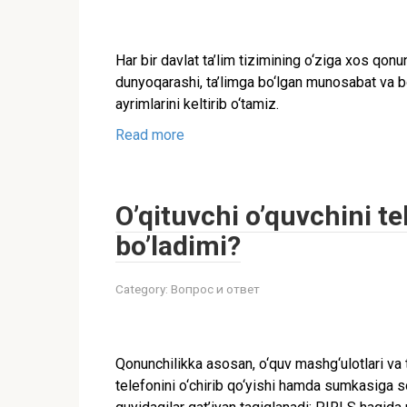
Har bir davlat ta’lim tizimining o‘ziga xos qonu
dunyoqarashi, ta’limga bo‘lgan munosabat va b
ayrimlarini keltirib o‘tamiz.
Read more
O’qituvchi o’quvchini te
bo’ladimi?
Category:
Вопрос и ответ
Qonunchilikka asosan, o‘quv mashg‘ulotlari va t
telefonini o‘chirib qo‘yishi hamda sumkasiga so