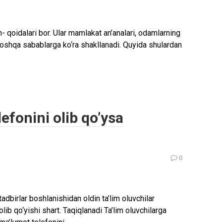
n- qoidalari bor. Ular mamlakat an’analari, odamlarning
oshqa sabablarga ko‘ra shakllanadi. Quyida shulardan
lefonini olib qo’ysa
0
adbirlar boshlanishidan oldin ta’lim oluvchilar
lib qo‘yishi shart. Taqiqlanadi Ta’lim oluvchilarga