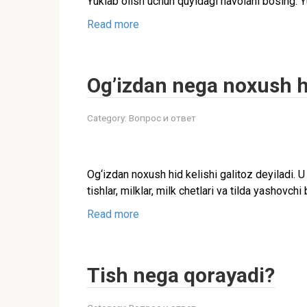
Yuklab olish uchun quyidagi havolani bosing: Y
Read more
Og’izdan nega noxush h
Category:
Вопрос и ответ
Og‘izdan noxush hid kelishi galitoz deyiladi. U
tishlar, milklar, milk chetlari va tilda yashovchi
Read more
Tish nega qorayadi?