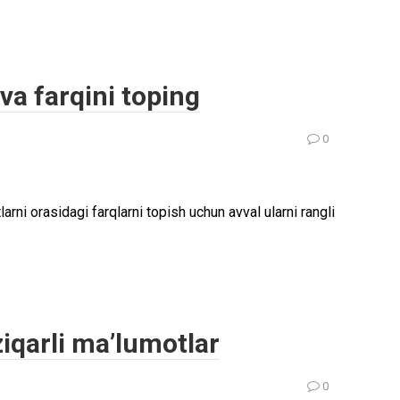
va farqini toping
0
larni orasidagi farqlarni topish uchun avval ularni rangli
ziqarli ma’lumotlar
0