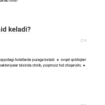
uklab olish
id keladi?
0
 quyidagi holatlarda yuzaga keladi: 🔸 ovqat qoldiqlari
 bakteriyalar ta’sirida chirib, yoqimsiz hid chiqarishi; 🔸