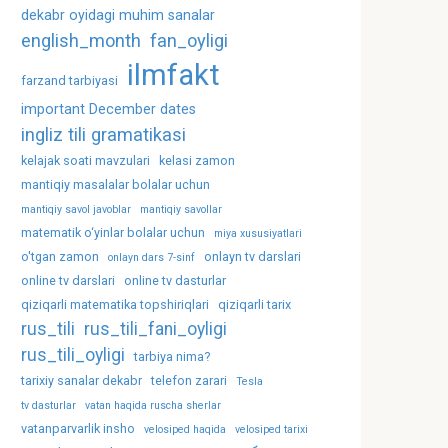
dekabr oyidagi muhim sanalar
english_month
fan_oyligi
ilmfakt
farzand tarbiyasi
important December dates
ingliz tili gramatikasi
kelajak soati mavzulari
kelasi zamon
mantiqiy masalalar bolalar uchun
mantiqiy savol javoblar
mantiqiy savollar
matematik o‘yinlar bolalar uchun
miya xususiyatlari
o'tgan zamon
onlayn tv darslari
onlayn dars 7-sinf
online tv darslari
online tv dasturlar
qiziqarli matematika topshiriqlari
qiziqarli tarix
rus_tili
rus_tili_fani_oyligi
rus_tili_oyligi
tarbiya nima?
tarixiy sanalar dekabr
telefon zarari
Tesla
tv dasturlar
vatan haqida ruscha sherlar
vatanparvarlik insho
velosiped haqida
velosiped tarixi