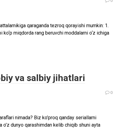
0
kattalarnikiga qaraganda tezroq qorayishi mumkin: 1.
bi ko‘p miqdorda rang beruvchi moddalarni o‘z ichiga
biy va salbiy jihatlari
0
 taraflari nimada? Biz ko’proq qanday seriallarni
a o’z dunyo qarashimdan kelib chiqib shuni ayta