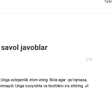
Ta’l
 savol javoblar
0
Unga xotirjamlik in’om eting. Bola agar qoʻrqmasa,
maydi. Unga osoyishta va tinchlikni xis ettiring. 👶