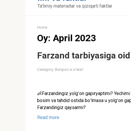
content
Ta'limiy materiallar va qiziqarli faktlar
Home
Oy:
April 2023
Farzand tarbiyasiga oid
Category:
Вопрос и ответ
👶Farzandingiz yolgʻon gapiryaptimi? Yechimi: 
bosim va tahdid ostida boʻlmasa u yolgʻon gapir
Farzandingiz qaysarmi?
Read more