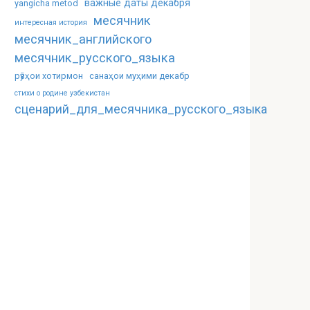
важные даты декабря
yangicha metod
месячник
интересная история
месячник_английского
месячник_русского_языка
рӯзҳои хотирмон
санаҳои муҳими декабр
стихи о родине узбекистан
сценарий_для_месячника_русского_языка