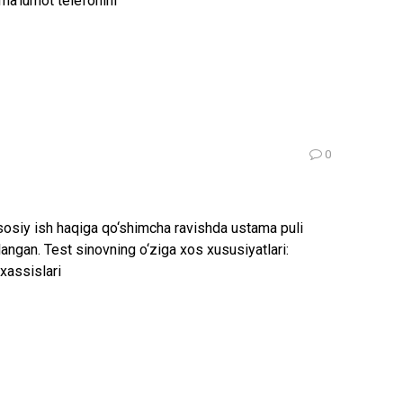
 ma’lumot telefonini
0
sosiy ish haqiga qo‘shimcha ravishda ustama puli
allangan. Test sinovning o‘ziga xos xususiyatlari:
axassislari