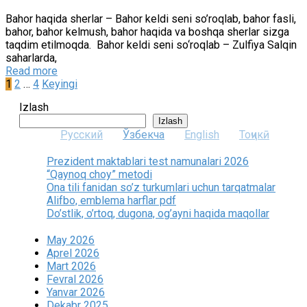
Bahor haqida sherlar – Bahor keldi seni so’roqlab, bahor fasli,
bahor, bahor kelmush, bahor haqida va boshqa sherlar sizga
taqdim etilmoqda. Bahor keldi seni so‘roqlab – Zulfiya Salqin
saharlarda,
Read more
Posts
1
2
…
4
Keyingi
pagination
Izlash
Izlash
Русский
Ўзбекча
English
Тоҷикӣ
Prezident maktablari test namunalari 2026
“Qaynoq choy” metodi
Ona tili fanidan so’z turkumlari uchun tarqatmalar
Alifbo, emblema harflar pdf
Do’stlik, o’rtoq, dugona, og’ayni haqida maqollar
May 2026
Aprel 2026
Mart 2026
Fevral 2026
Yanvar 2026
Dekabr 2025