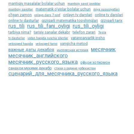
mantiqiy masalalar bolalar uchun
mantiqiy savol javoblar
matematik o‘yinlar bolalar uchun
mantiqiy savollar
miya xususiyatlari
o'tgan zamon
onlayn tv darslari
online tv darslari
onlayn dars 7-sinf
online tv dasturlar
qiziqarli matematika topshiriqlari
qiziqarli tarix
rus_tili
rus_tili_fani_oyligi
rus_tili_oyligi
tarbiya nima?
tarixiy sanalar dekabr
telefon zarari
Tesla
vatanparvarlik insho
tv dasturlar
vatan haqida ruscha sherlar
yangicha metod
velosiped haqida
velosiped tarixi
месячник
важные даты декабря
интересная история
месячник_английского
месячник_русского_языка
рӯзҳои хотирмон
санаҳои муҳими декабр
стихи о родине узбекистан
сценарий_для_месячника_русского_языка