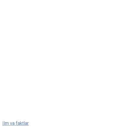
Skip
Ilm va faktlar
to