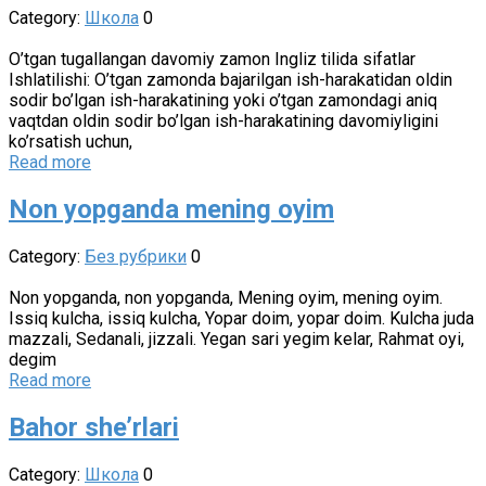
Category:
Школа
0
O’tgan tugallangan davomiy zamon Ingliz tilida sifatlar
Ishlatilishi: O’tgan zamonda bajarilgan ish-harakatidan oldin
sodir bo’lgan ish-harakatining yoki o’tgan zamondagi aniq
vaqtdan oldin sodir bo’lgan ish-harakatining davomiyligini
ko’rsatish uchun,
Read more
Non yopganda mening oyim
Category:
Без рубрики
0
Non yopganda, non yopganda, Mening oyim, mening oyim.
Issiq kulcha, issiq kulcha, Yopar doim, yopar doim. Kulcha juda
mazzali, Sedanali, jizzali. Yegan sari yegim kelar, Rahmat oyi,
degim
Read more
Bahor she’rlari
Category:
Школа
0