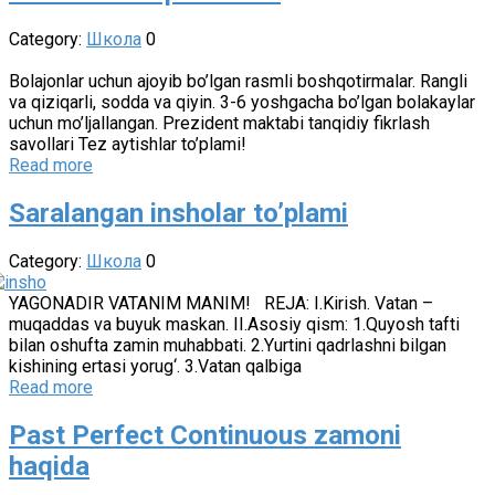
Category:
Школа
0
Bolajonlar uchun ajoyib bo’lgan rasmli boshqotirmalar. Rangli
va qiziqarli, sodda va qiyin. 3-6 yoshgacha bo’lgan bolakaylar
uchun mo’ljallangan. Prezident maktabi tanqidiy fikrlash
savollari Tez aytishlar to’plami!
Read more
Saralangan insholar to’plami
Category:
Школа
0
YAGONADIR VATANIM MANIM! REJA: I.Kirish. Vatan –
muqaddas va buyuk maskan. II.Asosiy qism: 1.Quyosh tafti
bilan oshufta zamin muhabbati. 2.Yurtini qadrlashni bilgan
kishining ertasi yorug‘. 3.Vatan qalbiga
Read more
Past Perfect Continuous zamoni
haqida