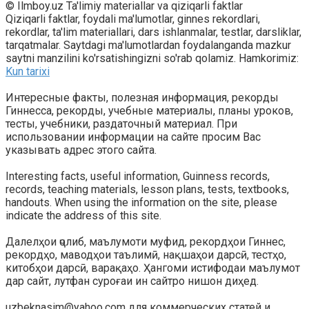
© Ilmboy.uz Ta'limiy materiallar va qiziqarli faktlar
Qiziqarli faktlar, foydali ma'lumotlar, ginnes rekordlari,
rekordlar, ta'lim materiallari, dars ishlanmalar, testlar, darsliklar,
tarqatmalar. Saytdagi ma'lumotlardan foydalanganda mazkur
saytni manzilini ko'rsatishingizni so'rab qolamiz. Hamkorimiz:
Kun tarixi
Интересные факты, полезная информация, рекорды
Гиннесса, рекорды, учебные материалы, планы уроков,
тесты, учебники, раздаточный материал. При
использовании информации на сайте просим Вас
указывать адрес этого сайта.
Interesting facts, useful information, Guinness records,
records, teaching materials, lesson plans, tests, textbooks,
handouts. When using the information on the site, please
indicate the address of this site.
Далелҳои ҷолиб, маълумоти муфид, рекордҳои Гиннес,
рекордҳо, маводҳои таълимӣ, нақшаҳои дарсӣ, тестҳо,
китобҳои дарсӣ, варақаҳо. Ҳангоми истифодаи маълумот
дар сайт, лутфан суроғаи ин сайтро нишон диҳед.
uzbeknasim@yahoo.com для коммерческих статей и