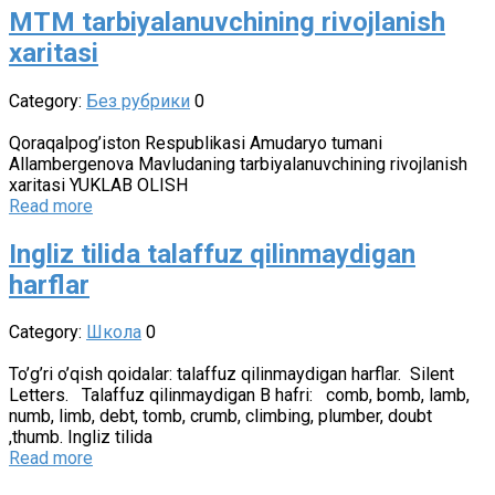
MTM tarbiyalanuvchining rivojlanish
xaritasi
Category:
Без рубрики
0
Qoraqalpog’iston Respublikasi Amudaryo tumani
Allambergenova Mavludaning tarbiyalanuvchining rivojlanish
xaritasi YUKLAB OLISH
Read more
Ingliz tilida talaffuz qilinmaydigan
harflar
Category:
Школа
0
To’g’ri o’qish qoidalar: talaffuz qilinmaydigan harflar. Silent
Letters. Talaffuz qilinmaydigan B hafri: comb, bomb, lamb,
numb, limb, debt, tomb, crumb, climbing, plumber, doubt
,thumb. Ingliz tilida
Read more