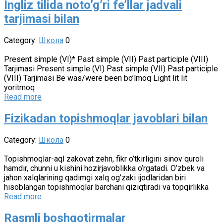
Ingliz tilida noto’g’ri fe’llar jadvali
tarjimasi bilan
Category:
Школа
0
Present simple (VI)* Past simple (VII) Past participle (VIII)
Tarjimasi Present simple (VI) Past simple (VII) Past participle
(VIII) Tarjimasi Be was/were been bo’lmoq Light lit lit
yoritmoq
Read more
Fizikadan topishmoqlar javoblari bilan
Category:
Школа
0
Topishmoqlar-aql zakovat zehn, fikr o’tkirligini sinov quroli
hamdir, chunni u kishini hozirjavoblikka o’rgatadi. O’zbek va
jahon xalqlarining qadimgi xalq og’zaki ijodlaridan biri
hisoblangan topishmoqlar barchani qiziqtiradi va topqirlikka
Read more
Rasmli boshqotirmalar