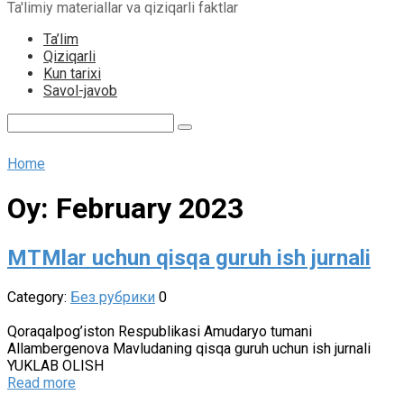
Ta'limiy materiallar va qiziqarli faktlar
content
Ta’lim
Qiziqarli
Kun tarixi
Savol-javob
Search:
Home
Oy:
February 2023
MTMlar uchun qisqa guruh ish jurnali
Category:
Без рубрики
0
Qoraqalpog’iston Respublikasi Amudaryo tumani
Allambergenova Mavludaning qisqa guruh uchun ish jurnali
YUKLAB OLISH
Read more