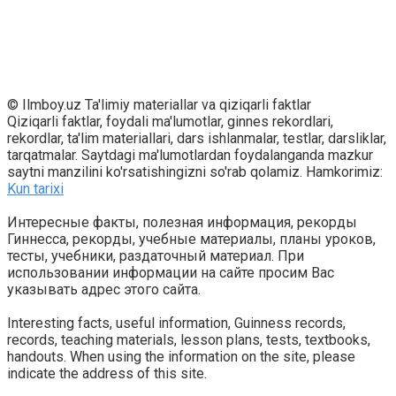
© Ilmboy.uz Ta'limiy materiallar va qiziqarli faktlar
Qiziqarli faktlar, foydali ma'lumotlar, ginnes rekordlari,
rekordlar, ta'lim materiallari, dars ishlanmalar, testlar, darsliklar,
tarqatmalar. Saytdagi ma'lumotlardan foydalanganda mazkur
saytni manzilini ko'rsatishingizni so'rab qolamiz. Hamkorimiz:
Kun tarixi
Интересные факты, полезная информация, рекорды
Гиннесса, рекорды, учебные материалы, планы уроков,
тесты, учебники, раздаточный материал. При
использовании информации на сайте просим Вас
указывать адрес этого сайта.
Interesting facts, useful information, Guinness records,
records, teaching materials, lesson plans, tests, textbooks,
handouts. When using the information on the site, please
indicate the address of this site.