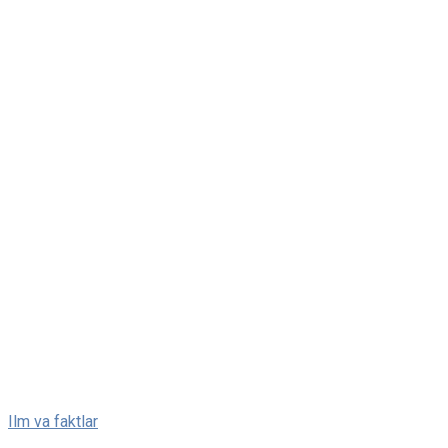
Skip
Ilm va faktlar
to