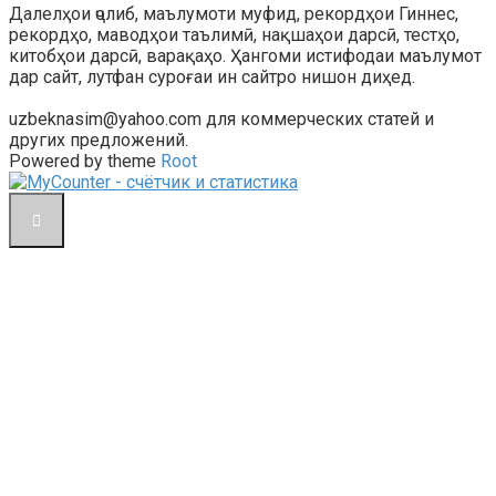
Далелҳои ҷолиб, маълумоти муфид, рекордҳои Гиннес,
рекордҳо, маводҳои таълимӣ, нақшаҳои дарсӣ, тестҳо,
китобҳои дарсӣ, варақаҳо. Ҳангоми истифодаи маълумот
дар сайт, лутфан суроғаи ин сайтро нишон диҳед.
uzbeknasim@yahoo.com для коммерческих статей и
других предложений.
Powered by theme
Root