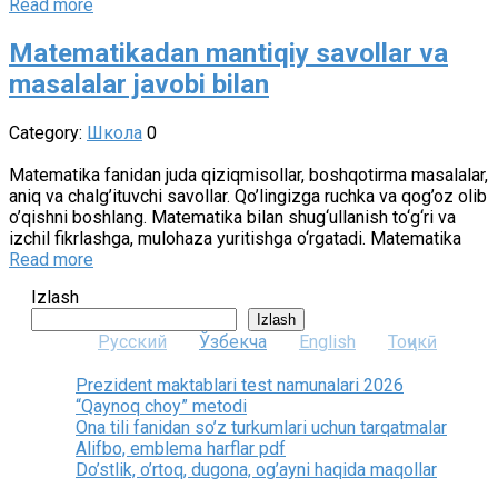
Read more
Matematikadan mantiqiy savollar va
masalalar javobi bilan
Category:
Школа
0
Matematika fanidan juda qiziqmisollar, boshqotirma masalalar,
aniq va chalg’ituvchi savollar. Qo’lingizga ruchka va qog’oz olib
o’qishni boshlang. Matematika bilan shug‘ullanish to‘g‘ri va
izchil fikrlashga, mulohaza yuritishga o‘rgatadi. Matematika
Read more
Izlash
Izlash
Русский
Ўзбекча
English
Тоҷикӣ
Prezident maktablari test namunalari 2026
“Qaynoq choy” metodi
Ona tili fanidan so’z turkumlari uchun tarqatmalar
Alifbo, emblema harflar pdf
Do’stlik, o’rtoq, dugona, og’ayni haqida maqollar