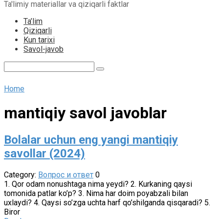
Ta'limiy materiallar va qiziqarli faktlar
content
Ta’lim
Qiziqarli
Kun tarixi
Savol-javob
Search:
Home
mantiqiy savol javoblar
Bolalar uchun eng yangi mantiqiy
savollar (2024)
Category:
Вопрос и ответ
0
1. Qor odam nonushtaga nima yeydi? 2. Kurkaning qaysi
tomonida patlar ko’p? 3. Nima har doim poyabzali bilan
uxlaydi? 4. Qaysi so’zga uchta harf qo’shilganda qisqaradi? 5.
Biror