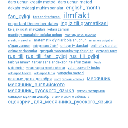
dars uchun kreativ metod
dars uchun metod
english_month
dekabr oyidagi muhim sanalar
ilmfakt
fan_oyligi
farzand tarbiyasi
ingliz tili gramatikasi
important December dates
kelajak soati mavzulari
kelasi zamon
mantiqiy masalalar bolalar uchun
mantiqiy savol javoblar
matematik o‘yinlar bolalar uchun
mantiqiy savollar
miya xususiyatlari
o'tgan zamon
onlayn tv darslari
online tv darslari
onlayn dars 7-sinf
online tv dasturlar
qiziqarli matematika topshiriqlari
qiziqarli tarix
rus_tili
rus_tili_fani_oyligi
rus_tili_oyligi
tarbiya nima?
tarixiy sanalar dekabr
telefon zarari
Tesla
vatanparvarlik insho
tv dasturlar
vatan haqida ruscha sherlar
yangicha metod
velosiped haqida
velosiped tarixi
месячник
важные даты декабря
интересная история
месячник_английского
месячник_русского_языка
рӯзҳои хотирмон
санаҳои муҳими декабр
стихи о родине узбекистан
сценарий_для_месячника_русского_языка