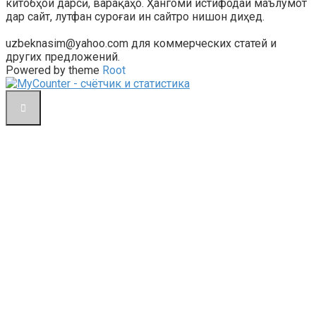
китобҳои дарсӣ, варақаҳо. Ҳангоми истифодаи маълумот
дар сайт, лутфан суроғаи ин сайтро нишон диҳед.
uzbeknasim@yahoo.com для коммерческих статей и
других предложений.
Powered by theme
Root