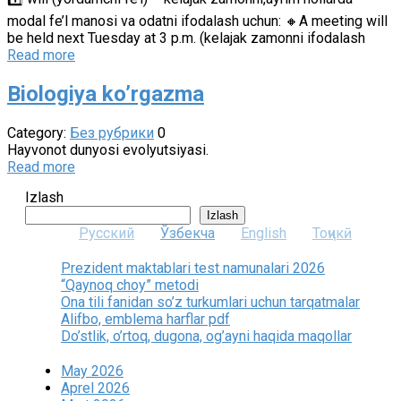
modal fe’l manosi va odatni ifodalash uchun: 🔸A meeting will
be held next Tuesday at 3 p.m. (kelajak zamonni ifodalash
Read more
Biologiya ko’rgazma
Category:
Без рубрики
0
Hayvonot dunyosi evolyutsiyasi.
Read more
Izlash
Izlash
Русский
Ўзбекча
English
Тоҷикӣ
Prezident maktablari test namunalari 2026
“Qaynoq choy” metodi
Ona tili fanidan so’z turkumlari uchun tarqatmalar
Alifbo, emblema harflar pdf
Do’stlik, o’rtoq, dugona, og’ayni haqida maqollar
May 2026
Aprel 2026