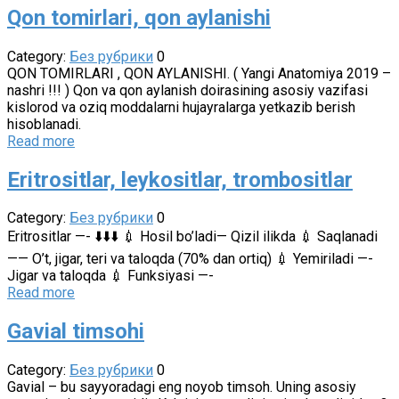
Qon tomirlari, qon aylanishi
Category:
Без рубрики
0
QON TOMIRLARI , QON AYLANISHI. ( Yangi Anatomiya 2019 –
nashri !!! ) Qon va qon aylanish doirasining asosiy vazifasi
kislorod va oziq moddalarni hujayralarga yetkazib berish
hisoblanadi.
Read more
Eritrositlar, leykositlar, trombositlar
Category:
Без рубрики
0
Eritrositlar —- ⬇️⬇️⬇️ 💉 Hosil bo’ladi— Qizil ilikda 💉 Saqlanadi
—— O’t, jigar, teri va taloqda (70% dan ortiq) 💉 Yemiriladi —-
Jigar va taloqda 💉 Funksiyasi —-
Read more
Gavial timsohi
Category:
Без рубрики
0
Gavial – bu sayyoradagi eng noyob timsoh. Uning asosiy