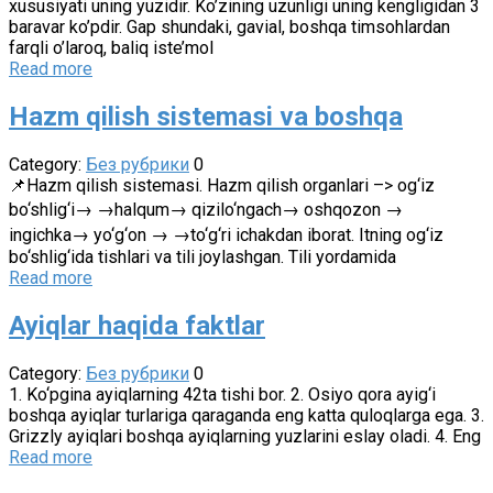
xususiyati uning yuzidir. Ko’zining uzunligi uning kengligidan 3
baravar ko’pdir. Gap shundaki, gavial, boshqa timsohlardan
farqli o’laroq, baliq iste’mol
Read more
Hazm qilish sistemasi va boshqa
Category:
Без рубрики
0
📌Hazm qilish sistemasi. Hazm qilish organlari –> og‘iz
bo‘shlig‘i→ →halqum→ qizilo‘ngach→ oshqozon →
ingichka→ yo‘g‘on → →to‘g‘ri ichakdan iborat. Itning og‘iz
bo‘shlig‘ida tishlari va tili joylashgan. Tili yordamida
Read more
Ayiqlar haqida faktlar
Category:
Без рубрики
0
1. Ko‘pgina ayiqlarning 42ta tishi bor. 2. Osiyo qora ayig‘i
boshqa ayiqlar turlariga qaraganda eng katta quloqlarga ega. 3.
Grizzly ayiqlari boshqa ayiqlarning yuzlarini eslay oladi. 4. Eng
Read more