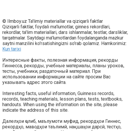
© Ilmboy.uz Ta'limiy materiallar va qiziqarli faktlar
Qiziqarli faktlar, foydali ma'lumotlar, ginnes rekordlari,
rekordlar, ta'lim materiallari, dars ishlanmalar, testlar, darsliklar,
tarqatmalar. Saytdagi ma'lumotlardan foydalanganda mazkur
saytni manzilini ko'rsatishingizni so'rab qolamiz. Hamkorimiz:
Kun tarixi
Интересные факты, полезная информация, рекорды
Гиннесса, рекорды, учебные материалы, планы уроков,
тесты, учебники, раздаточный материал. При
использовании информации на сайте просим Вас
указывать адрес этого сайта.
Interesting facts, useful information, Guinness records,
records, teaching materials, lesson plans, tests, textbooks,
handouts. When using the information on the site, please
indicate the address of this site.
Далелҳои ҷолиб, маълумоти муфид, рекордҳои Гиннес,
рекордҳо, маводҳои таълимӣ, нақшаҳои дарсӣ, тестҳо,