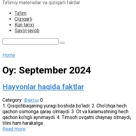
Ta'limiy materiallar va qiziqarli faktlar
content
Ta’lim
Qiziqarli
Kun tarixi
Savol-javob
Search:
Home
Oy:
September 2024
Hayvonlar haqida faktlar
Category:
Факты
0
1. Qisqichbaqaning yuragi boshida bo‘ladi. 2. Cho‘chqa hech
qachon osmonga qaray olmaydi. 3. Ot va kalamushning hech
qachon ko‘ngli aynimaydi. 4. Timsoh ovqatni chaynay olmaydi,
tilini ham harakatga
Read more