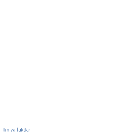
Skip
Ilm va faktlar
to