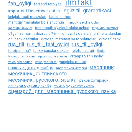
ilmfakt
fan_oyligi
farzand tarbiyasi
ingliz tili gramatikasi
important December dates
kelajak soati mavzulari
kelasi zamon
mantiqiy masalalar bolalar uchun
mantiqiy savol javoblar
matematik o‘yinlar bolalar uchun
mantiqiy savollar
miya xususiyatlari
o'tgan zamon
onlayn tv darslari
online tv darslari
onlayn dars 7-sinf
online tv dasturlar
qiziqarli matematika topshiriqlari
qiziqarli tarix
rus_tili
rus_tili_fani_oyligi
rus_tili_oyligi
tarbiya nima?
tarixiy sanalar dekabr
telefon zarari
Tesla
vatanparvarlik insho
tv dasturlar
vatan haqida ruscha sherlar
yangicha metod
velosiped haqida
velosiped tarixi
месячник
важные даты декабря
интересная история
месячник_английского
месячник_русского_языка
рӯзҳои хотирмон
санаҳои муҳими декабр
стихи о родине узбекистан
сценарий_для_месячника_русского_языка