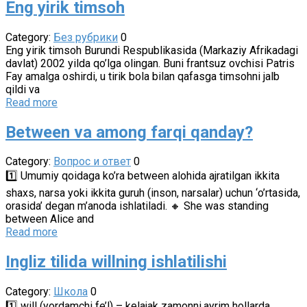
Eng yirik timsoh
Category:
Без рубрики
0
Eng yirik timsoh Burundi Respublikasida (Markaziy Afrikadagi
davlat) 2002 yilda qo’lga olingan. Buni frantsuz ovchisi Patris
Fay amalga oshirdi, u tirik bola bilan qafasga timsohni jalb
qildi va
Read more
Between va among farqi qanday?
Category:
Вопрос и ответ
0
1️⃣ Umumiy qoidaga ko’ra between alohida ajratilgan ikkita
shaxs, narsa yoki ikkita guruh (inson, narsalar) uchun ‘o’rtasida,
orasida’ degan m’anoda ishlatiladi. 🔸 She was standing
between Alice and
Read more
Ingliz tilida willning ishlatilishi
Category:
Школа
0
1️⃣ will (yordamchi fe’l) – kelajak zamonni,ayrim hollarda