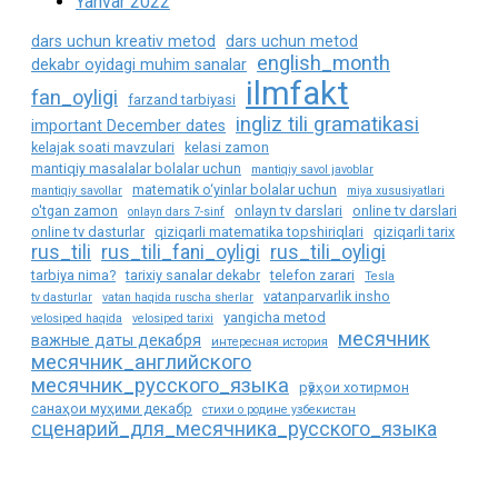
Yanvar 2022
dars uchun kreativ metod
dars uchun metod
english_month
dekabr oyidagi muhim sanalar
ilmfakt
fan_oyligi
farzand tarbiyasi
ingliz tili gramatikasi
important December dates
kelajak soati mavzulari
kelasi zamon
mantiqiy masalalar bolalar uchun
mantiqiy savol javoblar
matematik o‘yinlar bolalar uchun
mantiqiy savollar
miya xususiyatlari
o'tgan zamon
onlayn tv darslari
online tv darslari
onlayn dars 7-sinf
online tv dasturlar
qiziqarli matematika topshiriqlari
qiziqarli tarix
rus_tili
rus_tili_fani_oyligi
rus_tili_oyligi
tarbiya nima?
tarixiy sanalar dekabr
telefon zarari
Tesla
vatanparvarlik insho
tv dasturlar
vatan haqida ruscha sherlar
yangicha metod
velosiped haqida
velosiped tarixi
месячник
важные даты декабря
интересная история
месячник_английского
месячник_русского_языка
рӯзҳои хотирмон
санаҳои муҳими декабр
стихи о родине узбекистан
сценарий_для_месячника_русского_языка