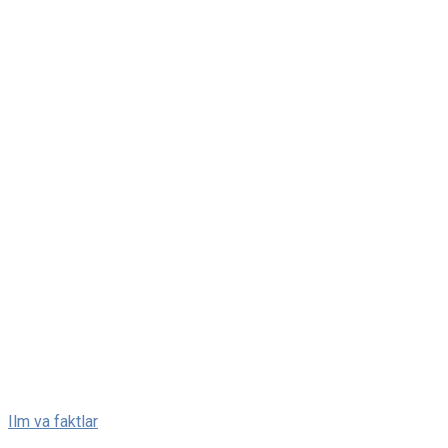
Skip
Ilm va faktlar
to