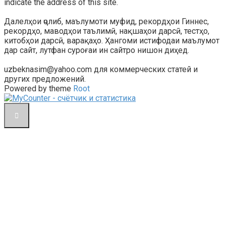
indicate the address of this site.
Далелҳои ҷолиб, маълумоти муфид, рекордҳои Гиннес,
рекордҳо, маводҳои таълимӣ, нақшаҳои дарсӣ, тестҳо,
китобҳои дарсӣ, варақаҳо. Ҳангоми истифодаи маълумот
дар сайт, лутфан суроғаи ин сайтро нишон диҳед.
uzbeknasim@yahoo.com для коммерческих статей и
других предложений.
Powered by theme
Root