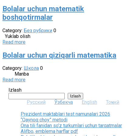
Bolalar uchun matematik
boshqotirmalar
Category:
Без рубрики
0
Yuklab olish
Read more
Bolalar uchun qiziqarli matematika
Category:
Школа
0
Manba
Read more
Izlash
Izlash
Русский
Ўзбекча
English
Тоҷикӣ
Prezident maktablari test namunalari 2026
“Qaynoq choy” metodi
Ona tili fanidan so’z turkumlari uchun tarqatmalar
Alifbo, emblema harflar pdf