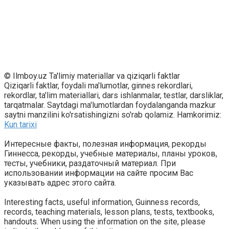
© Ilmboy.uz Ta'limiy materiallar va qiziqarli faktlar
Qiziqarli faktlar, foydali ma'lumotlar, ginnes rekordlari,
rekordlar, ta'lim materiallari, dars ishlanmalar, testlar, darsliklar,
tarqatmalar. Saytdagi ma'lumotlardan foydalanganda mazkur
saytni manzilini ko'rsatishingizni so'rab qolamiz. Hamkorimiz:
Kun tarixi
Интересные факты, полезная информация, рекорды
Гиннесса, рекорды, учебные материалы, планы уроков,
тесты, учебники, раздаточный материал. При
использовании информации на сайте просим Вас
указывать адрес этого сайта.
Interesting facts, useful information, Guinness records,
records, teaching materials, lesson plans, tests, textbooks,
handouts. When using the information on the site, please