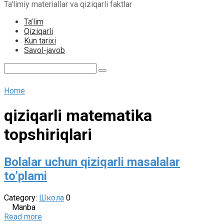
Ta'limiy materiallar va qiziqarli faktlar
content
Ta’lim
Qiziqarli
Kun tarixi
Savol-javob
Search:
Home
qiziqarli matematika
topshiriqlari
Bolalar uchun qiziqarli masalalar
to’plami
Category:
Школа
0
Manba
Read more