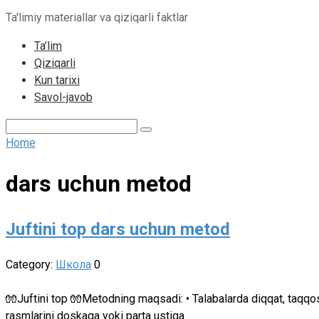
to
Ta'limiy materiallar va qiziqarli faktlar
content
Ta’lim
Qiziqarli
Kun tarixi
Savol-javob
Search:
Home
dars uchun metod
Juftini top dars uchun metod
Category:
Школа
0
🧤Juftini top 🧤Metodning maqsadi: • Talabalarda diqqat, taqqosla
rasmlarini doskaga yoki parta ustiga