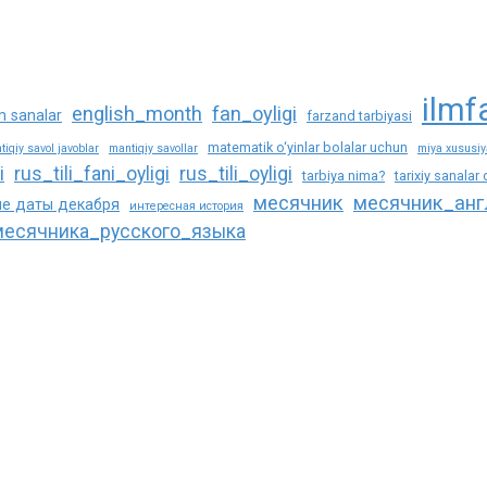
ilmf
english_month
fan_oyligi
m sanalar
farzand tarbiyasi
matematik o‘yinlar bolalar uchun
tiqiy savol javoblar
mantiqiy savollar
miya xususiya
i
rus_tili_fani_oyligi
rus_tili_oyligi
tarbiya nima?
tarixiy sanalar
месячник
месячник_анг
е даты декабря
интересная история
есячника_русского_языка