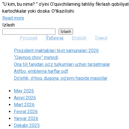
“U kim, bu nima? ” o’yini O‘quvchilarning tahliliy fikrlash qobiliya
kartochkalar yoki doska. O’tkazilishi:
Read more
Izlash
Izlash
Русский
Ўзбекча
English
Тоҷикӣ
Prezident maktablari test namunalari 2026
“Qaynoq choy” metodi
Ona tili fanidan so’z turkumlari uchun tarqatmalar
Alifbo, emblema harflar pdf
Do’stlik, o’rtoq, dugona, og’ayni haqida maqollar
May 2026
Aprel 2026
Mart 2026
Fevral 2026
Yanvar 2026
Dekabr 2025