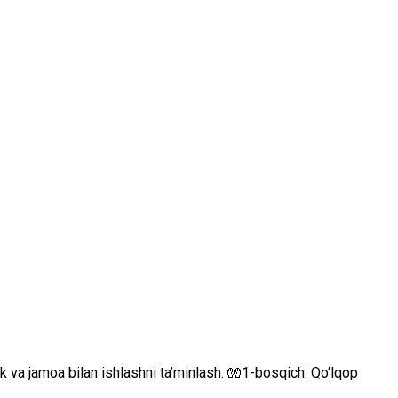
ok va jamoa bilan ishlashni ta’minlash. 🧤1-bosqich. Qo‘lqop