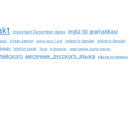
akt
ingliz tili gramatikasi
important December dates
o'tgan zamon
onlayn tv darslari
online tv darslari
tlari
onlayn dars 7-sinf
 dekabr
telefon zarari
Tesla
tv dasturlar
vatan haqida ruscha sherlar
лийского
месячник_русского_языка
рӯзҳои хотирмон