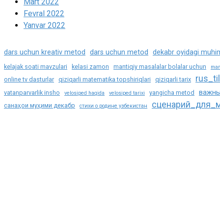
Mart 2022
Fevral 2022
Yanvar 2022
dars uchun kreativ metod
dars uchun metod
dekabr oyidagi muhi
kelajak soati mavzulari
kelasi zamon
mantiqiy masalalar bolalar uchun
man
rus_til
online tv dasturlar
qiziqarli matematika topshiriqlari
qiziqarli tarix
важны
vatanparvarlik insho
yangicha metod
velosiped haqida
velosiped tarixi
сценарий_для_м
санаҳои муҳими декабр
стихи о родине узбекистан