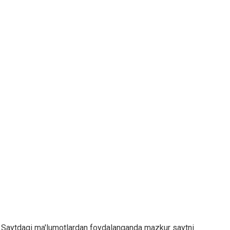
malar. Saytdagi ma'lumotlardan foydalanganda mazkur saytni