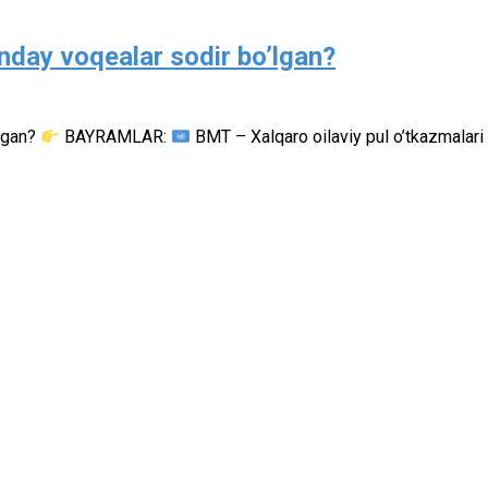
nday voqealar sodir bo’lgan?
’lgan?
BAYRAMLAR:
BMT – Xalqaro oilaviy pul o’tkazmalari