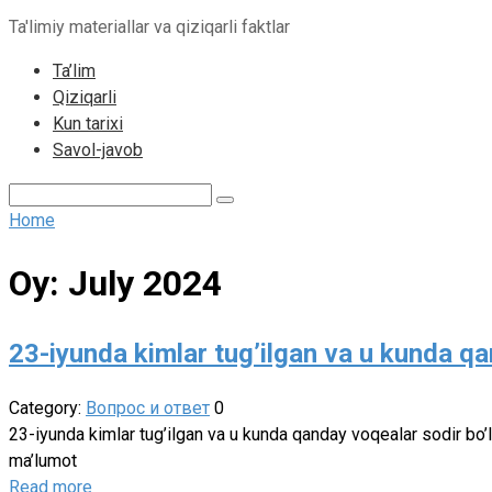
to
Ta'limiy materiallar va qiziqarli faktlar
content
Ta’lim
Qiziqarli
Kun tarixi
Savol-javob
Search:
Home
Oy:
July 2024
23-iyunda kimlar tug’ilgan va u kunda qa
Category:
Вопрос и ответ
0
23-iyunda kimlar tug’ilgan va u kunda qanday voqealar sodir bo
ma’lumot
Read more