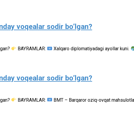
nday voqealar sodir bo’lgan?
’lgan?
BAYRAMLAR:
Xalqaro diplomatiyadagi ayollar kuni.
nday voqealar sodir bo’lgan?
’lgan?
BAYRAMLAR:
BMT – Barqaror oziq-ovqat mahsulotlar