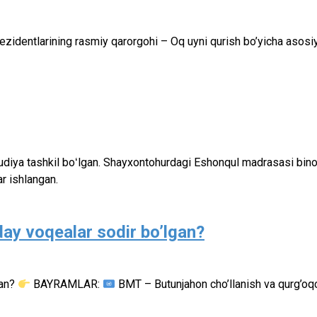
zidentlarining rasmiy qarorgohi – Oq uyni qurish bo’yicha asosiy 
diya tashkil boʻlgan. Shayxontohurdagi Eshonqul madrasasi binosi
ar ishlangan.
day voqealar sodir bo’lgan?
gan?
BAYRAMLAR:
BMT – Butunjahon cho’llanish va qurg’oqc