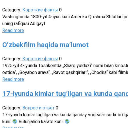
Category:
Короткие факты
0
Vashingtonda 1800-yil 4-iyun kuni Amerika Qo’shma Shtatlari pre
uning rafiqasi Abigayl
Read more
O’zbekfilm haqida ma’lumot
Category:
Короткие факты
0
1925-yil 4-iyunda Toshkentda „Sharq yulduzi“ nomi bilan kinostu
ostida“, „Soyabon arava“, „Ravot qashqirlari“, „Chodira“ kabi filml
Read more
17-iyunda kimlar tug’ilgan va kunda qan
Category:
Вопрос и ответ
0
17-iyunda kimlar tug’ilgan va kunda qanday voqealar sodir bo’l
kuni.
Butunjahon karate kuni.