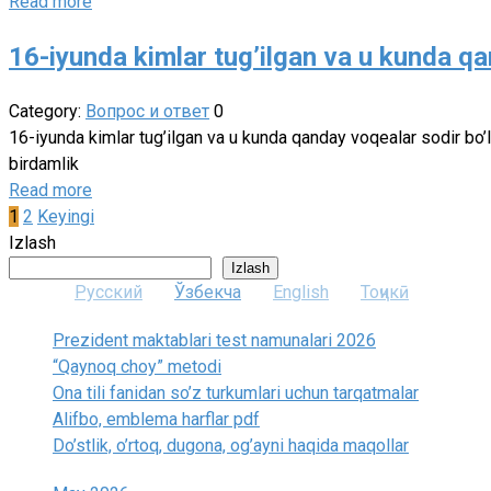
Read more
16-iyunda kimlar tug’ilgan va u kunda qa
Category:
Вопрос и ответ
0
16-iyunda kimlar tug’ilgan va u kunda qanday voqealar sodir bo
birdamlik
Read more
Posts
1
2
Keyingi
pagination
Izlash
Izlash
Русский
Ўзбекча
English
Тоҷикӣ
Prezident maktablari test namunalari 2026
“Qaynoq choy” metodi
Ona tili fanidan so’z turkumlari uchun tarqatmalar
Alifbo, emblema harflar pdf
Do’stlik, o’rtoq, dugona, og’ayni haqida maqollar