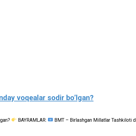
nday voqealar sodir bo’lgan?
’lgan?
BAYRAMLAR:
BMT – Birlashgan Millatlar Tashkiloti d