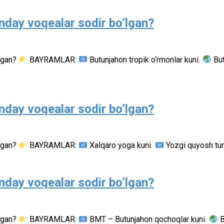
nday voqealar sodir bo’lgan?
’lgan?
BAYRAMLAR:
Butunjahon tropik o‘rmonlar kuni.
But
nday voqealar sodir bo’lgan?
’lgan?
BAYRAMLAR:
Xalqaro yoga kuni.
Yozgi quyosh turi
nday voqealar sodir bo’lgan?
’lgan?
BAYRAMLAR:
BMT – Butunjahon qochoqlar kuni.
B