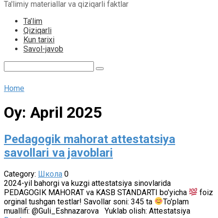
Ta'limiy materiallar va qiziqarli faktlar
content
Ta’lim
Qiziqarli
Kun tarixi
Savol-javob
Search:
Home
Oy:
April 2025
Pedagogik mahorat attestatsiya
savollari va javoblari
Category:
Школа
0
2024-yil bahorgi va kuzgi attestatsiya sinovlarida
PEDAGOGIK MAHORAT va KASB STANDARTI bo’yicha
foiz
orginal tushgan testlar! Savollar soni: 345 ta
To’plam
muallifi: @Guli_Eshnazarova Yuklab olish: Attestatsiya