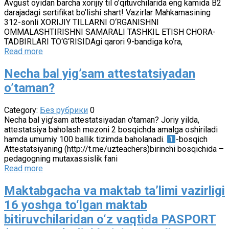
Avgust oyidan barcha xorijiy til o’qituvchilarida eng kamida B2
darajadagi sertifikat bo’lishi shart! Vazirlar Mahkamasining
312-sonli XORIJIY TILLARNI O‘RGANISHNI
OMMALASHTIRISHNI SAMARALI TASHKIL ETISH CHORA-
TADBIRLARI TO‘G‘RISIDAgi qarori 9-bandiga ko’ra,
Read more
Necha bal yig’sam attestatsiyadan
o’taman?
Category:
Без рубрики
0
Necha bal yig’sam attestatsiyadan o’taman? Joriy yilda,
attestatsiya baholash mezoni 2 bosqichda amalga oshiriladi
hamda umumiy 100 ballik tizimda baholanadi.
-bosqich
Attestatsiyaning (http://t.me/uzteachers)birinchi bosqichida –
pedagogning mutaxassislik fani
Read more
Maktabgacha va maktab ta’limi vazirligi
16 yoshga to‘lgan maktab
bitiruvchilaridan o‘z vaqtida PASPORT