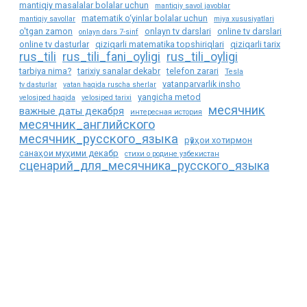
mantiqiy masalalar bolalar uchun
mantiqiy savol javoblar
matematik o‘yinlar bolalar uchun
mantiqiy savollar
miya xususiyatlari
o'tgan zamon
onlayn tv darslari
online tv darslari
onlayn dars 7-sinf
online tv dasturlar
qiziqarli matematika topshiriqlari
qiziqarli tarix
rus_tili
rus_tili_fani_oyligi
rus_tili_oyligi
tarbiya nima?
tarixiy sanalar dekabr
telefon zarari
Tesla
vatanparvarlik insho
tv dasturlar
vatan haqida ruscha sherlar
yangicha metod
velosiped haqida
velosiped tarixi
месячник
важные даты декабря
интересная история
месячник_английского
месячник_русского_языка
рӯзҳои хотирмон
санаҳои муҳими декабр
стихи о родине узбекистан
сценарий_для_месячника_русского_языка