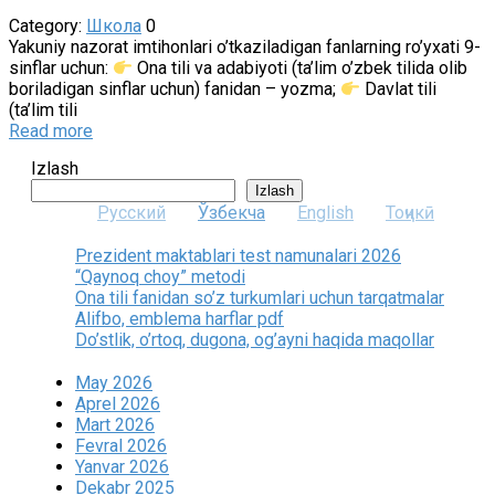
Category:
Школа
0
Yakuniy nazorat imtihonlari o’tkaziladigan fanlarning ro’yxati 9-
sinflar uchun:
Ona tili va adabiyoti (ta’lim o’zbek tilida olib
boriladigan sinflar uchun) fanidan – yozma;
Davlat tili
(ta’lim tili
Read more
Izlash
Izlash
Русский
Ўзбекча
English
Тоҷикӣ
Prezident maktablari test namunalari 2026
“Qaynoq choy” metodi
Ona tili fanidan so’z turkumlari uchun tarqatmalar
Alifbo, emblema harflar pdf
Do’stlik, o’rtoq, dugona, og’ayni haqida maqollar
May 2026
Aprel 2026
Mart 2026
Fevral 2026
Yanvar 2026
Dekabr 2025