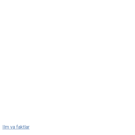
Skip
Ilm va faktlar
to