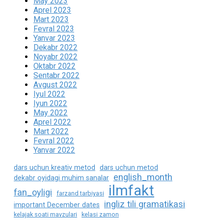
May 2023
Aprel 2023
Mart 2023
Fevral 2023
Yanvar 2023
Dekabr 2022
Noyabr 2022
Oktabr 2022
Sentabr 2022
Avgust 2022
Iyul 2022
Iyun 2022
May 2022
Aprel 2022
Mart 2022
Fevral 2022
Yanvar 2022
dars uchun kreativ metod
dars uchun metod
english_month
dekabr oyidagi muhim sanalar
ilmfakt
fan_oyligi
farzand tarbiyasi
ingliz tili gramatikasi
important December dates
kelajak soati mavzulari
kelasi zamon