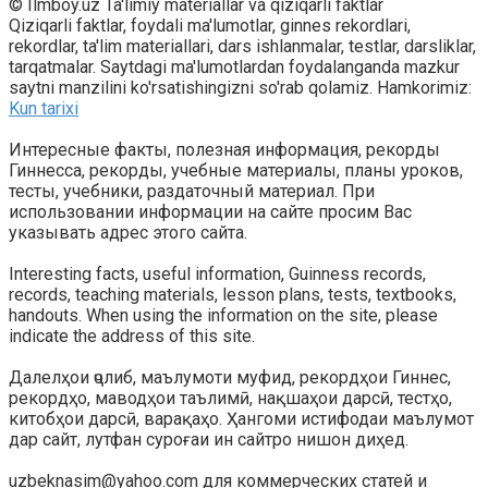
© Ilmboy.uz Ta'limiy materiallar va qiziqarli faktlar
Qiziqarli faktlar, foydali ma'lumotlar, ginnes rekordlari,
rekordlar, ta'lim materiallari, dars ishlanmalar, testlar, darsliklar,
tarqatmalar. Saytdagi ma'lumotlardan foydalanganda mazkur
saytni manzilini ko'rsatishingizni so'rab qolamiz. Hamkorimiz:
Kun tarixi
Интересные факты, полезная информация, рекорды
Гиннесса, рекорды, учебные материалы, планы уроков,
тесты, учебники, раздаточный материал. При
использовании информации на сайте просим Вас
указывать адрес этого сайта.
Interesting facts, useful information, Guinness records,
records, teaching materials, lesson plans, tests, textbooks,
handouts. When using the information on the site, please
indicate the address of this site.
Далелҳои ҷолиб, маълумоти муфид, рекордҳои Гиннес,
рекордҳо, маводҳои таълимӣ, нақшаҳои дарсӣ, тестҳо,
китобҳои дарсӣ, варақаҳо. Ҳангоми истифодаи маълумот
дар сайт, лутфан суроғаи ин сайтро нишон диҳед.
uzbeknasim@yahoo.com для коммерческих статей и