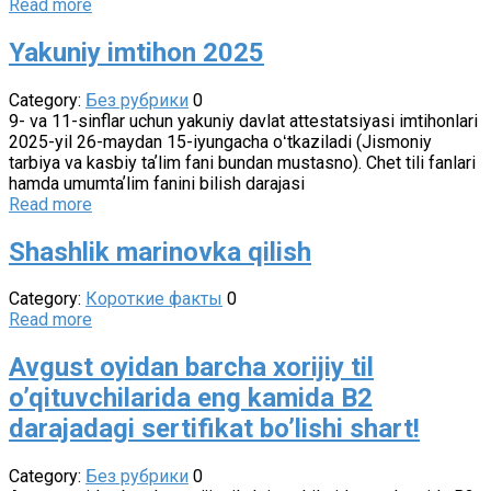
Read more
Yakuniy imtihon 2025
Category:
Без рубрики
0
9- va 11-sinflar uchun yakuniy davlat attestatsiyasi imtihonlari
2025-yil 26-maydan 15-iyungacha oʻtkaziladi (Jismoniy
tarbiya va kasbiy taʼlim fani bundan mustasno). Chet tili fanlari
hamda umumtaʼlim fanini bilish darajasi
Read more
Shashlik marinovka qilish
Category:
Короткие факты
0
Read more
Avgust oyidan barcha xorijiy til
o’qituvchilarida eng kamida B2
darajadagi sertifikat bo’lishi shart!
Category:
Без рубрики
0