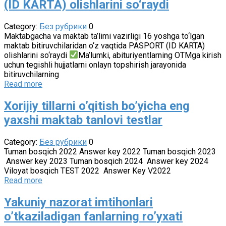
(ID KARTA) olishlarini so‘raydi
Category:
Без рубрики
0
Maktabgacha va maktab ta’limi vazirligi 16 yoshga to‘lgan
maktab bitiruvchilaridan o‘z vaqtida PASPORT (ID KARTA)
olishlarini so‘raydi
Ma’lumki, abituriyentlarning OTMga kirish
uchun tegishli hujjatlarni onlayn topshirish jarayonida
bitiruvchilarning
Read more
Xorijiy tillarni oʼqitish bo’yicha eng
yaxshi maktab tanlovi testlar
Category:
Без рубрики
0
Tuman bosqich 2022 Answer key 2022 Tuman bosqich 2023
Answer key 2023 Tuman bosqich 2024 Answer key 2024
Viloyat bosqich TEST 2022 Answer Key V2022
Read more
Yakuniy nazorat imtihonlari
o’tkaziladigan fanlarning ro’yxati