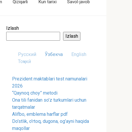
im
Qiziqarli
Kun tarixi
Savol-javob
Izlash
Izlash
Русский
Ўзбекча
English
Тоҷикӣ
Prezident maktablari test namunalari
2026
“Qaynoq choy” metodi
Ona tili fanidan so’z turkumlari uchun
tarqatmalar
Alifbo, emblema harflar pdf
Do’stlik, o’rtoq, dugona, og’ayni haqida
maqollar