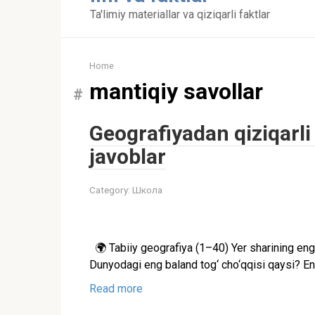
content
Ta'limiy materiallar va qiziqarli faktlar
Home
mantiqiy savollar
Geografiyadan qiziqarli
javoblar
Category:
Школа
🌍 Tabiiy geografiya (1–40) Yer sharining eng
Dunyodagi eng baland tog‘ cho‘qqisi qaysi? En
Read more