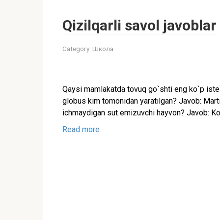
Qizilqarli savol javoblar
Category:
Школа
Qaysi mamlakatda tovuq go`shti eng ko`p iste
globus kim tomonidan yaratilgan? Javob: Mar
ichmaydigan sut emizuvchi hayvon? Javob: Ko
Read more