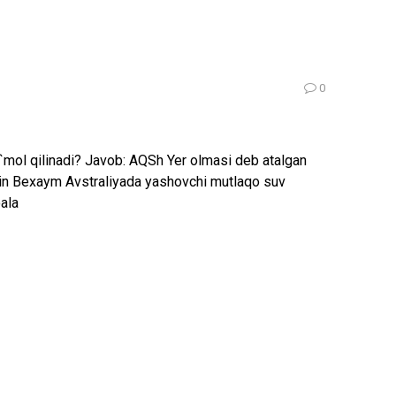
0
`mol qilinadi? Javob: AQSh Yer olmasi deb atalgan
tin Bexaym Avstraliyada yashovchi mutlaqo suv
ala