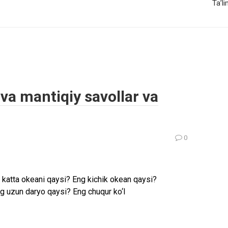
Ta’l
 va mantiqiy savollar va
0
 katta okeani qaysi? Eng kichik okean qaysi?
g uzun daryo qaysi? Eng chuqur ko‘l