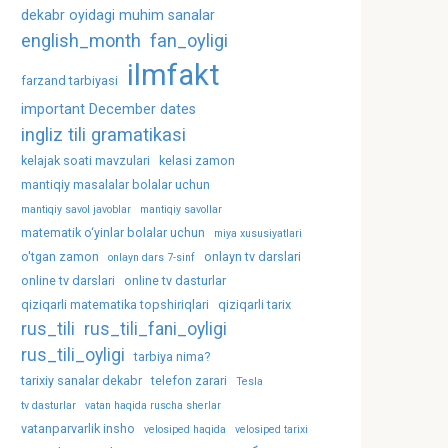
dekabr oyidagi muhim sanalar
english_month
fan_oyligi
ilmfakt
farzand tarbiyasi
important December dates
ingliz tili gramatikasi
kelajak soati mavzulari
kelasi zamon
mantiqiy masalalar bolalar uchun
mantiqiy savol javoblar
mantiqiy savollar
matematik o‘yinlar bolalar uchun
miya xususiyatlari
o'tgan zamon
onlayn tv darslari
onlayn dars 7-sinf
online tv darslari
online tv dasturlar
qiziqarli matematika topshiriqlari
qiziqarli tarix
rus_tili
rus_tili_fani_oyligi
rus_tili_oyligi
tarbiya nima?
tarixiy sanalar dekabr
telefon zarari
Tesla
tv dasturlar
vatan haqida ruscha sherlar
vatanparvarlik insho
velosiped haqida
velosiped tarixi