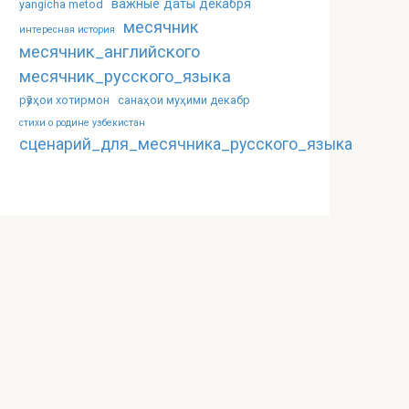
важные даты декабря
yangicha metod
месячник
интересная история
месячник_английского
месячник_русского_языка
рӯзҳои хотирмон
санаҳои муҳими декабр
стихи о родине узбекистан
сценарий_для_месячника_русского_языка