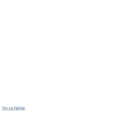
Skip
Ilm va faktlar
to