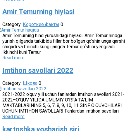
Amir Temurning hiylasi
Category:
Короткие факты
0
Amir Temurning hind yurushidagi hiylasi. Amir Temur hindga
yurish qilganda tarkibida fillar bor bo‘lgan qo‘shin unga qarshi
chiqadi va birinchi kungi jangda Temur qo‘shini yengiladi.
Ikkinchi kuni Temur
Read more
Imtihon savollari 2022
Category:
Школа
0
2021-2022 o’quv yili uchun fanlardan imtihon savollari 2021-
2022–O‘QUV YILIDА UMUMIY O‘RTА TА’LIM
MАKTАBLАRINING 5, 6, 7, 8, 9, 10, 11 SINF O‘QUVCHILАRI
UCHUN IMTIHON SAVOLLARI Fanlardan imtihon savollari
Read more
kartoshka yosharish siri