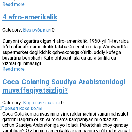
Read more
4 afro-amerikalik
Category:
Без рубрики
0
Dunyoni o’zgartira olgan 4 afro-amerikalik. 1960-yil 1-fevralda
to‘rt nafar afro-amerikalik talaba Greensborodagi Woolworth’s
supermarketidagi kichik qahvaxonaga o‘tirib, oddiy kofega
buyurtma berishadi. Kafe ofitsianti ularga qora tanlilarga
xizmat qilinmasligi
Read more
Coca-Colaning Saudiya Arabistonidagi
muvaffaqiyatsizligi?
Category:
Короткие факты
0
Coca-Cola kompaniyasining yirik reklamachisi yangi mahsulot
qatorini taqdim etish va reklama kampaniyasini o’tkazish
uchun Saudiya Arabistoniga yo’l oladi. Paketchali choy qanday
yaratilgan? O’zlarining amerikaliklar jamoasini yig’ib, ular vizual