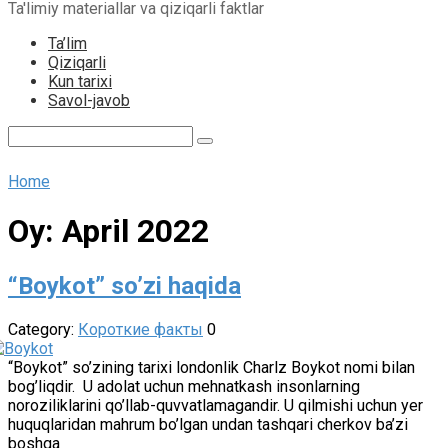
Ta'limiy materiallar va qiziqarli faktlar
content
Ta’lim
Qiziqarli
Kun tarixi
Savol-javob
Search:
Home
Oy:
April 2022
“Boykot” so’zi haqida
Category:
Короткие факты
0
“Boykot” so’zining tarixi londonlik Charlz Boykot nomi bilan
bog’liqdir. U adolat uchun mehnatkash insonlarning
noroziliklarini qo’llab-quvvatlamagandir. U qilmishi uchun yer
huquqlaridan mahrum bo’lgan undan tashqari cherkov ba’zi
boshqa