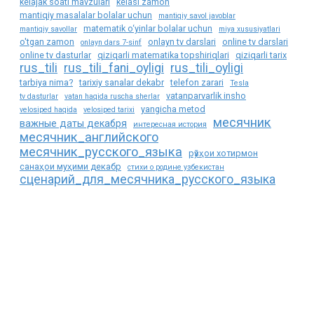
kelajak soati mavzulari
kelasi zamon
mantiqiy masalalar bolalar uchun
mantiqiy savol javoblar
matematik o‘yinlar bolalar uchun
mantiqiy savollar
miya xususiyatlari
o'tgan zamon
onlayn tv darslari
online tv darslari
onlayn dars 7-sinf
online tv dasturlar
qiziqarli matematika topshiriqlari
qiziqarli tarix
rus_tili
rus_tili_fani_oyligi
rus_tili_oyligi
tarbiya nima?
tarixiy sanalar dekabr
telefon zarari
Tesla
vatanparvarlik insho
tv dasturlar
vatan haqida ruscha sherlar
yangicha metod
velosiped haqida
velosiped tarixi
месячник
важные даты декабря
интересная история
месячник_английского
месячник_русского_языка
рӯзҳои хотирмон
санаҳои муҳими декабр
стихи о родине узбекистан
сценарий_для_месячника_русского_языка