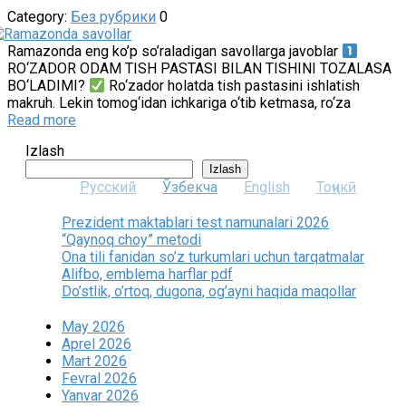
Category:
Без рубрики
0
Ramazonda eng ko’p so’raladigan savollarga javoblar
RO‘ZADOR ODAM TISH PASTASI BILAN TISHINI TOZALASA
BO‘LADIMI?
Ro‘zador holatda tish pastasini ishlatish
makruh. Lekin tomog‘idan ichkariga o‘tib ketmasa, ro‘za
Read more
Izlash
Izlash
Русский
Ўзбекча
English
Тоҷикӣ
Prezident maktablari test namunalari 2026
“Qaynoq choy” metodi
Ona tili fanidan so’z turkumlari uchun tarqatmalar
Alifbo, emblema harflar pdf
Do’stlik, o’rtoq, dugona, og’ayni haqida maqollar
May 2026
Aprel 2026
Mart 2026
Fevral 2026
Yanvar 2026