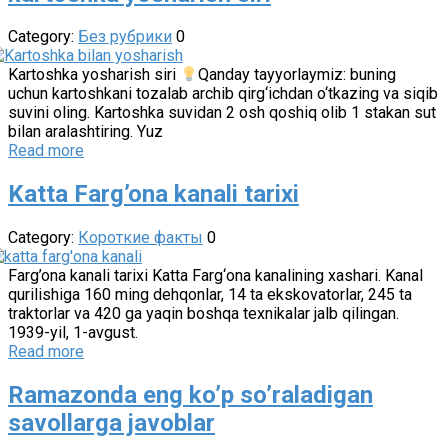
Category:
Без рубрики
0
Kartoshka yosharish siri
Qanday tayyorlaymiz: buning
uchun kartoshkani tozalab archib qirg‘ichdan o‘tkazing va siqib
suvini oling. Kartoshka suvidan 2 osh qoshiq olib 1 stakan sut
bilan aralashtiring. Yuz
Read more
Katta Farg’ona kanali tarixi
Category:
Короткие факты
0
Farg’ona kanali tarixi Katta Farg‘ona kanalining xashari. Kanal
qurilishiga 160 ming dehqonlar, 14 ta ekskovatorlar, 245 ta
traktorlar va 420 ga yaqin boshqa texnikalar jalb qilingan.
1939-yil, 1-avgust.
Read more
Ramazonda eng ko’p so’raladigan
savollarga javoblar