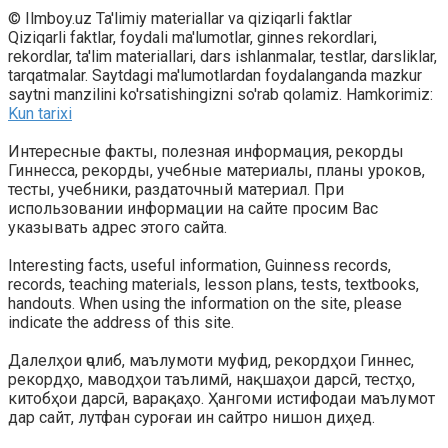
© Ilmboy.uz Ta'limiy materiallar va qiziqarli faktlar
Qiziqarli faktlar, foydali ma'lumotlar, ginnes rekordlari,
rekordlar, ta'lim materiallari, dars ishlanmalar, testlar, darsliklar,
tarqatmalar. Saytdagi ma'lumotlardan foydalanganda mazkur
saytni manzilini ko'rsatishingizni so'rab qolamiz. Hamkorimiz:
Kun tarixi
Интересные факты, полезная информация, рекорды
Гиннесса, рекорды, учебные материалы, планы уроков,
тесты, учебники, раздаточный материал. При
использовании информации на сайте просим Вас
указывать адрес этого сайта.
Interesting facts, useful information, Guinness records,
records, teaching materials, lesson plans, tests, textbooks,
handouts. When using the information on the site, please
indicate the address of this site.
Далелҳои ҷолиб, маълумоти муфид, рекордҳои Гиннес,
рекордҳо, маводҳои таълимӣ, нақшаҳои дарсӣ, тестҳо,
китобҳои дарсӣ, варақаҳо. Ҳангоми истифодаи маълумот
дар сайт, лутфан суроғаи ин сайтро нишон диҳед.