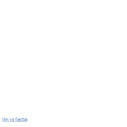
Skip
Ilm va faktlar
to