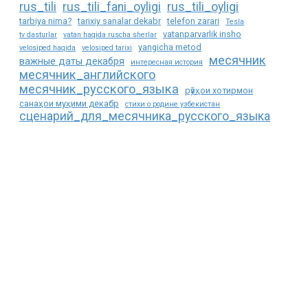
rus_tili
rus_tili_fani_oyligi
rus_tili_oyligi
tarbiya nima?
tarixiy sanalar dekabr
telefon zarari
Tesla
vatanparvarlik insho
tv dasturlar
vatan haqida ruscha sherlar
yangicha metod
velosiped haqida
velosiped tarixi
месячник
важные даты декабря
интересная история
месячник_английского
месячник_русского_языка
рӯзҳои хотирмон
санаҳои муҳими декабр
стихи о родине узбекистан
сценарий_для_месячника_русского_языка