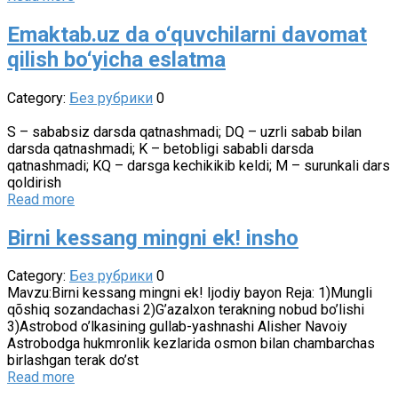
Emaktab.uz da o‘quvchilarni davomat
qilish bo‘yicha eslatma
Category:
Без рубрики
0
S – sababsiz darsda qatnashmadi; DQ – uzrli sabab bilan
darsda qatnashmadi; K – betobligi sababli darsda
qatnashmadi; KQ – darsga kechikikib keldi; M – surunkali dars
qoldirish
Read more
Birni kessang mingni ek! insho
Category:
Без рубрики
0
Mavzu:Birni kessang mingni ek! Ijodiy bayon Reja: 1)Mungli
qõshiq sozandachasi 2)G’azalxon terakning nobud bo’lishi
3)Astrobod o’lkasining gullab-yashnashi Alisher Navoiy
Astrobodga hukmronlik kezlarida osmon bilan chambarchas
birlashgan terak do’st
Read more