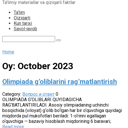
Ta'limiy materiallar va qiziqarli faktlar
content
Ta’lim
Qiziqarli
Kun tarixi
Savol-javob
Search:
Home
Oy:
October 2023
Olimpiada g’oliblarini rag’matlantirish
Category:
Вопрос и ответ
0
OLIMPIADA G‘OLIBLARI QUYIDAGICHA
RAG‘BATLANTIRILADI. Asosiy olimpiadaning uchinchi
bosqichida (viloyat) g‘olib bo‘lgan har bir o‘quvchiga quyidagi
miqdorda pul mukofotlari beriladi: 1-o‘rinni egallagan
o‘quvchiga — bazaviy hisoblash miqdorining 6 baravari;
Read more