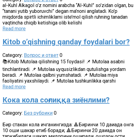
al-Kuhl Alkagol o’z nomini arabcha “Al-Kuhl” so’zidan olgan, bu
“tanani yutib yuboruvchi” degan ma’noni anglatadi. Ko’p
miqdorda spirtli ichimliklarni iste’mol qilish ruhning tanadan
vaqtincha chiqib ketishiga olib kelishi
Read more
Kitob o’qishning qanday foydalari bor?
Category:
Вопрос и ответ
0
📚Kitob Mutolaa qilishning 15 foydasi! 📌 Mutolaa asabni
tinchlantiradi. 📌 Mutolaa uyqusizlikdan qutulishga yordam
beradi. 📌 Mutolaa qalbni yumshatadi. 📌 Mutolaa miya
faoliyatini yaxshilaydi. 📌 Mutolaa tushkunlikka qarshi
Read more
Кока кола соғлиққа зиёнлими?
Category:
Без рубрики
0
Бир стакан кола ичганингизда: 🔺Биринчи 10 дақиқада қонга
10 қошиқ шакар етиб боради; 🔺Биринчи 20 дақиқада қон
таркибидаги шакар миқдорини оширади, ошқозон ости