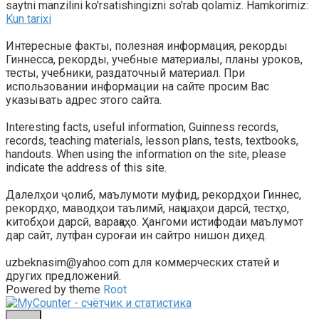
saytni manzilini ko'rsatishingizni so'rab qolamiz. Hamkorimiz:
Kun tarixi
Интересные факты, полезная информация, рекорды
Гиннесса, рекорды, учебные материалы, планы уроков,
тесты, учебники, раздаточный материал. При
использовании информации на сайте просим Вас
указывать адрес этого сайта.
Interesting facts, useful information, Guinness records,
records, teaching materials, lesson plans, tests, textbooks,
handouts. When using the information on the site, please
indicate the address of this site.
Далелҳои ҷолиб, маълумоти муфид, рекордҳои Гиннес,
рекордҳо, маводҳои таълимӣ, нақшаҳои дарсӣ, тестҳо,
китобҳои дарсӣ, варақаҳо. Ҳангоми истифодаи маълумот
дар сайт, лутфан суроғаи ин сайтро нишон диҳед.
uzbeknasim@yahoo.com для коммерческих статей и
других предложений.
Powered by theme
Root