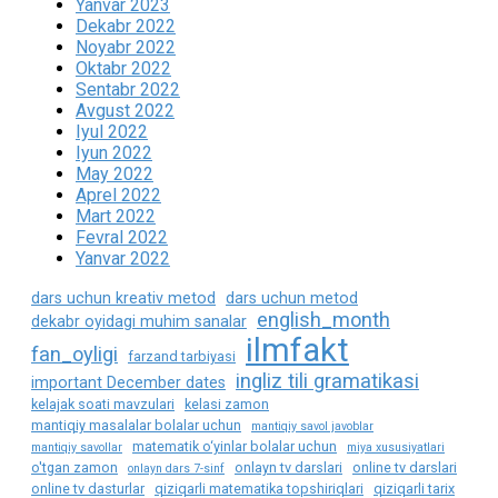
Yanvar 2023
Dekabr 2022
Noyabr 2022
Oktabr 2022
Sentabr 2022
Avgust 2022
Iyul 2022
Iyun 2022
May 2022
Aprel 2022
Mart 2022
Fevral 2022
Yanvar 2022
dars uchun kreativ metod
dars uchun metod
english_month
dekabr oyidagi muhim sanalar
ilmfakt
fan_oyligi
farzand tarbiyasi
ingliz tili gramatikasi
important December dates
kelajak soati mavzulari
kelasi zamon
mantiqiy masalalar bolalar uchun
mantiqiy savol javoblar
matematik o‘yinlar bolalar uchun
mantiqiy savollar
miya xususiyatlari
o'tgan zamon
onlayn tv darslari
online tv darslari
onlayn dars 7-sinf
online tv dasturlar
qiziqarli matematika topshiriqlari
qiziqarli tarix