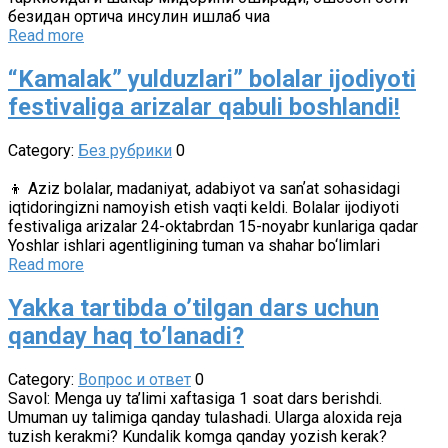
безидан ортиқча инсулин ишлаб чиқа
Read more
“Kamalak” yulduzlari” bolalar ijodiyoti
festivaliga arizalar qabuli boshlandi!
Category:
Без рубрики
0
👦 Аziz bolalar, madaniyat, adabiyot va sanʼat sohasidagi
iqtidoringizni namoyish etish vaqti keldi. Bolalar ijodiyoti
festivaliga arizalar 24-oktabrdan 15-noyabr kunlariga qadar
Yoshlar ishlari agentligining tuman va shahar bo‘limlari
Read more
Yakka tartibda o’tilgan dars uchun
qanday haq to’lanadi?
Category:
Вопрос и ответ
0
Savol: Menga uy ta’limi xaftasiga 1 soat dars berishdi.
Umuman uy talimiga qanday tulashadi. Ularga aloxida reja
tuzish kerakmi? Kundalik komga qanday yozish kerak?