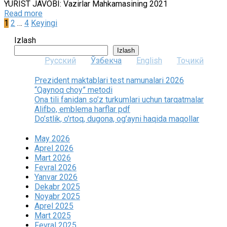
YURIST JAVOBI: Vazirlar Mahkamasining 2021
Read more
Posts
1
2
…
4
Keyingi
pagination
Izlash
Izlash
Русский
Ўзбекча
English
Тоҷикӣ
Prezident maktablari test namunalari 2026
“Qaynoq choy” metodi
Ona tili fanidan so’z turkumlari uchun tarqatmalar
Alifbo, emblema harflar pdf
Do’stlik, o’rtoq, dugona, og’ayni haqida maqollar
May 2026
Aprel 2026
Mart 2026
Fevral 2026
Yanvar 2026
Dekabr 2025
Noyabr 2025
Aprel 2025
Mart 2025
Fevral 2025