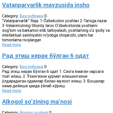
Vatanparvarlik mavzusida insho
Category:
Без рубрики
0
“Vatanparvarlik” Reja: 1-Õzbekiston yoshlari 2-Tarixga nazar
3-Vatanimizning Shonliy tarixi O‘zbekistonda yoshlarni
sog‘lom va barkamol etib tarbiyalash, yoshlarning o‘z ijodiy va
intellektual salohiyatini ro‘yobga chiqarishi, ularni har
tomonlama rivojlangan
Read more
Рад этиш керак бўлган 6 одат
Category:
Без рубрики
0
Рад этиш керак бўлган 6 одат 1. Сизга ёқмаган нарсага
тоқат қилиш. 2. Ўзингизни ҳурмат қилишингизни
ўлдирадиган одамлар билан мулоқот қилиш. 3. Бошқалар
нима дейиши ҳақида ўйлаб кўриш.
Read more
Alkogol so’zining ma’nosi
Category:
Вопрос и ответ
0