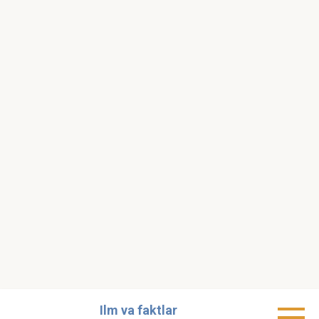
Skip
Ilm va faktlar
to