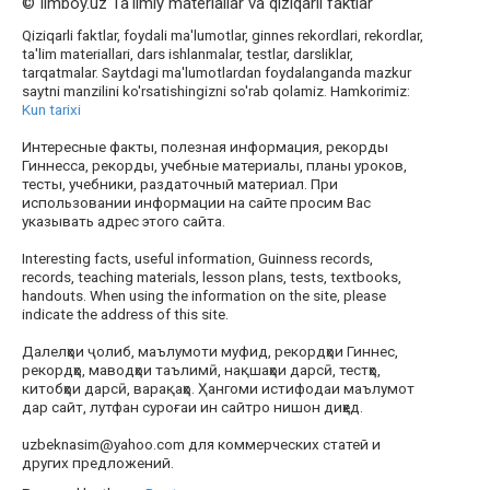
© Ilmboy.uz Ta'limiy materiallar va qiziqarli faktlar
Qiziqarli faktlar, foydali ma'lumotlar, ginnes rekordlari, rekordlar,
ta'lim materiallari, dars ishlanmalar, testlar, darsliklar,
tarqatmalar. Saytdagi ma'lumotlardan foydalanganda mazkur
saytni manzilini ko'rsatishingizni so'rab qolamiz. Hamkorimiz:
Kun tarixi
Интересные факты, полезная информация, рекорды
Гиннесса, рекорды, учебные материалы, планы уроков,
тесты, учебники, раздаточный материал. При
использовании информации на сайте просим Вас
указывать адрес этого сайта.
Interesting facts, useful information, Guinness records,
records, teaching materials, lesson plans, tests, textbooks,
handouts. When using the information on the site, please
indicate the address of this site.
Далелҳои ҷолиб, маълумоти муфид, рекордҳои Гиннес,
рекордҳо, маводҳои таълимӣ, нақшаҳои дарсӣ, тестҳо,
китобҳои дарсӣ, варақаҳо. Ҳангоми истифодаи маълумот
дар сайт, лутфан суроғаи ин сайтро нишон диҳед.
uzbeknasim@yahoo.com для коммерческих статей и
других предложений.