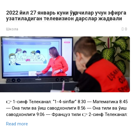
2022 йил 27 январь куни ўқувчилар учун эфирга
узатиладиган телевизион дарслар жадвали
Школа
0
👉 1-синф Телеканал: “1-4-sinflar” 8:30 ― Математика 8:45
― Она тили ва ўқиш саводхонлиги 8:56 ― Она тили ва ўқиш
саводхонлиги 9:06 ― Француз тили 👉 2-синф Телеканал:
Read more