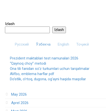
Izlash
Izlash
Русский
Ўзбекча
English
Тоҷикӣ
Prezident maktablari test namunalari 2026
“Qaynoq choy” metodi
Ona tili fanidan so’z turkumlari uchun tarqatmalar
Alifbo, emblema harflar pdf
Do’stlik, o’rtoq, dugona, og’ayni haqida maqollar
May 2026
Aprel 2026