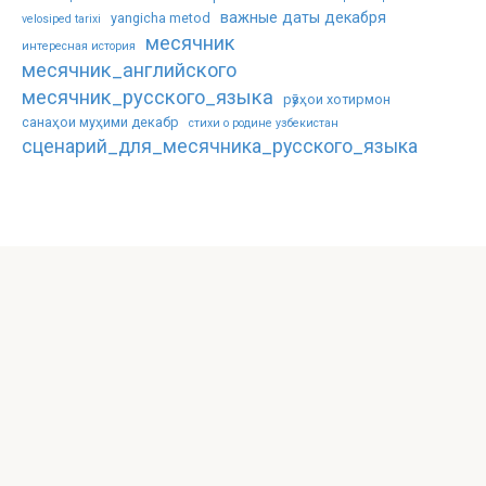
важные даты декабря
yangicha metod
velosiped tarixi
месячник
интересная история
месячник_английского
месячник_русского_языка
рӯзҳои хотирмон
санаҳои муҳими декабр
стихи о родине узбекистан
сценарий_для_месячника_русского_языка