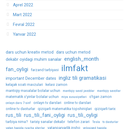
Aprel 2022
Mart 2022
Fevral 2022
Yanvar 2022
dars uchun kreativ metod
dars uchun metod
english_month
dekabr oyidagi muhim sanalar
ilmfakt
fan_oyligi
farzand tarbiyasi
ingliz tili gramatikasi
important December dates
kelajak soati mavzulari
kelasi zamon
mantiqiy masalalar bolalar uchun
mantiqiy savol javoblar
mantiqiy savollar
matematik o‘yinlar bolalar uchun
o'tgan zamon
miya xususiyatlari
onlayn tv darslari
online tv darslari
onlayn dars 7-sinf
online tv dasturlar
qiziqarli matematika topshiriqlari
qiziqarli tarix
rus_tili
rus_tili_fani_oyligi
rus_tili_oyligi
tarbiya nima?
tarixiy sanalar dekabr
telefon zarari
Tesla
tv dasturlar
vatanparvarlik insho
vatan haqida ruscha sherlar
velosiped haqida