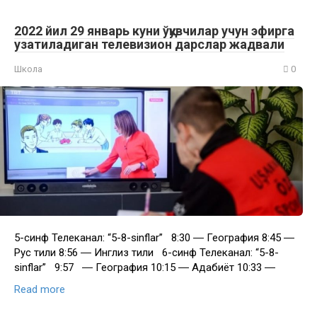
2022 йил 29 январь куни ўқувчилар учун эфирга
узатиладиган телевизион дарслар жадвали
Школа
0
5-синф Телеканал: “5-8-sinflar” 8:30 ― География 8:45 ―
Рус тили 8:56 ― Инглиз тили 6-синф Телеканал: “5-8-
sinflar” 9:57 ― География 10:15 ― Адабиёт 10:33 ―
Read more