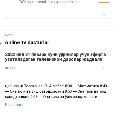
Ta'limiy materiallar va qiziqarli faktlar
content
Search:
Home
online tv dasturlar
2022 йил 31 январь куни ўқувчилар учун эфирга
узатиладиган телевизион дарслар жадвали
Школа
0
👉 1-синф Телеканал: “1-4-sinflar” 8:30 ― Математика 8:40
― Она тили ва ўқиш саводхонлиги 8:50 ― Она тили ва ўқиш
саводхонлиги 9:03 ― Она тили ва ўқиш саводхонлиги
Read more