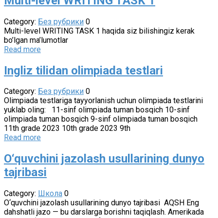
Multi-level WRITING TASK 1
Category:
Без рубрики
0
Multi-level WRITING TASK 1 haqida siz bilishingiz kerak
bo’lgan ma’lumotlar
Read more
Ingliz tilidan olimpiada testlari
Category:
Без рубрики
0
Olimpiada testlariga tayyorlanish uchun olimpiada testlarini
yuklab oling: 11-sinf olimpiada tuman bosqich 10-sinf
olimpiada tuman bosqich 9-sinf olimpiada tuman bosqich
11th grade 2023 10th grade 2023 9th
Read more
O‘quvchini jazolash usullarining dunyo
tajribasi
Category:
Школа
0
O‘quvchini jazolash usullarining dunyo tajribasi AQSH Eng
dahshatli jazo — bu darslarga borishni taqiqlash. Amerikada