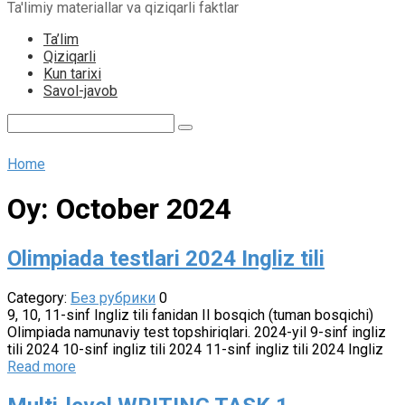
Ta'limiy materiallar va qiziqarli faktlar
content
Ta’lim
Qiziqarli
Kun tarixi
Savol-javob
Search:
Home
Oy:
October 2024
Olimpiada testlari 2024 Ingliz tili
Category:
Без рубрики
0
9, 10, 11-sinf Ingliz tili fanidan II bosqich (tuman bosqichi)
Olimpiada namunaviy test topshiriqlari. 2024-yil 9-sinf ingliz
tili 2024 10-sinf ingliz tili 2024 11-sinf ingliz tili 2024 Ingliz
Read more