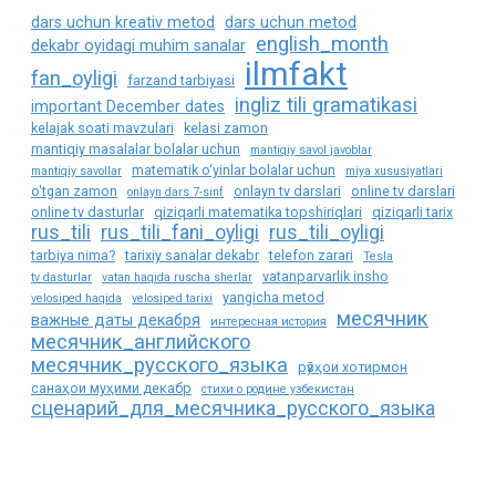
dars uchun kreativ metod
dars uchun metod
english_month
dekabr oyidagi muhim sanalar
ilmfakt
fan_oyligi
farzand tarbiyasi
ingliz tili gramatikasi
important December dates
kelajak soati mavzulari
kelasi zamon
mantiqiy masalalar bolalar uchun
mantiqiy savol javoblar
matematik o‘yinlar bolalar uchun
mantiqiy savollar
miya xususiyatlari
o'tgan zamon
onlayn tv darslari
online tv darslari
onlayn dars 7-sinf
online tv dasturlar
qiziqarli matematika topshiriqlari
qiziqarli tarix
rus_tili
rus_tili_fani_oyligi
rus_tili_oyligi
tarbiya nima?
tarixiy sanalar dekabr
telefon zarari
Tesla
vatanparvarlik insho
tv dasturlar
vatan haqida ruscha sherlar
yangicha metod
velosiped haqida
velosiped tarixi
месячник
важные даты декабря
интересная история
месячник_английского
месячник_русского_языка
рӯзҳои хотирмон
санаҳои муҳими декабр
стихи о родине узбекистан
сценарий_для_месячника_русского_языка