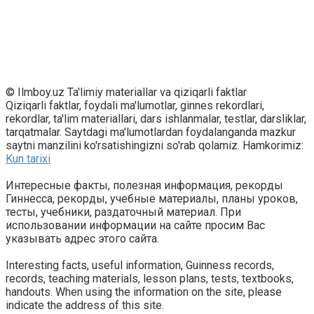
© Ilmboy.uz Ta'limiy materiallar va qiziqarli faktlar
Qiziqarli faktlar, foydali ma'lumotlar, ginnes rekordlari,
rekordlar, ta'lim materiallari, dars ishlanmalar, testlar, darsliklar,
tarqatmalar. Saytdagi ma'lumotlardan foydalanganda mazkur
saytni manzilini ko'rsatishingizni so'rab qolamiz. Hamkorimiz:
Kun tarixi
Интересные факты, полезная информация, рекорды
Гиннесса, рекорды, учебные материалы, планы уроков,
тесты, учебники, раздаточный материал. При
использовании информации на сайте просим Вас
указывать адрес этого сайта.
Interesting facts, useful information, Guinness records,
records, teaching materials, lesson plans, tests, textbooks,
handouts. When using the information on the site, please
indicate the address of this site.