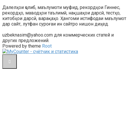
Далелҳои ҷолиб, маълумоти муфид, рекордҳои Гиннес,
рекордҳо, маводҳои таълимӣ, нақшаҳои дарсӣ, тестҳо,
китобҳои дарсӣ, варақаҳо. Ҳангоми истифодаи маълумот
дар сайт, лутфан суроғаи ин сайтро нишон диҳед.
uzbeknasim@yahoo.com для коммерческих статей и
других предложений.
Powered by theme
Root