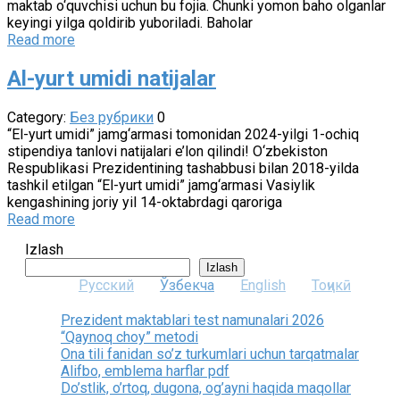
maktab o‘quvchisi uchun bu fojia. Chunki yomon baho olganlar
keyingi yilga qoldirib yuboriladi. Baholar
Read more
Al-yurt umidi natijalar
Category:
Без рубрики
0
“El-yurt umidi” jamg‘armasi tomonidan 2024-yilgi 1-ochiq
stipendiya tanlovi natijalari e’lon qilindi! O‘zbekiston
Respublikasi Prezidentining tashabbusi bilan 2018-yilda
tashkil etilgan “El-yurt umidi” jamg‘armasi Vasiylik
kengashining joriy yil 14-oktabrdagi qaroriga
Read more
Izlash
Izlash
Русский
Ўзбекча
English
Тоҷикӣ
Prezident maktablari test namunalari 2026
“Qaynoq choy” metodi
Ona tili fanidan so’z turkumlari uchun tarqatmalar
Alifbo, emblema harflar pdf
Do’stlik, o’rtoq, dugona, og’ayni haqida maqollar