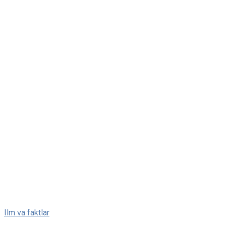
Skip
Ilm va faktlar
to