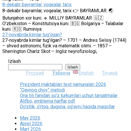
8-dekabr bayramlar, voqealar, tarix
8-dekabr bayramlar, voqealar, tarix 👉 BAYRAMLAR: 🌏
Butunjahon xor kuni. 🔹 MILLIY BAYRAMLAR: 🇺🇿
O’zbekiston – Konstitutsiya kuni. 🇧🇬 Bolgariya – Talabalar
kuni. 🇷🇴 Ruminiya
27-noyabrda kimlar tug’ilgan?
27-noyabrda kimlar tug’ilgan? – 1701 – Andres Selsiy (1744)
– shved astronomi, fizik va matematik olimi. – 1857 –
Sherrington Charlz Skot – Ingliz neyrofiziologi,
Izlash
Izlash
Русский
Ўзбекча
English
Тоҷикӣ
Prezident maktablari test namunalari 2026
“Qaynoq choy” metodi
Ona tili fanidan so’z turkumlari uchun tarqatmalar
Alifbo, emblema harflar pdf
Do’stlik, o’rtoq, dugona, og’ayni haqida maqollar
May 2026
Aprel 2026
Mart 2026