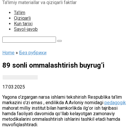
Ta'limiy materiallar va qiziqarli faktlar
content
Ta’lim
Qiziqarli
Kun tarixi
Savol-javob
Search:
Home
»
Без рубрики
89 sonli ommalashtirish buyrug’i
17.03.2025
Yagona o’zgargan narsa ishlarni tekshirish Respublika ta’lim
markazini o’zi emas , endilikda A.Avloniy nomidagi
pedagogik
mahorat milliy institut bilan hamkorlikda ilgʻor ish tajribasi
hamda faoliyati davomida qoʻllab kelayotgan zamonaviy
metodikalarini ommalashtirish ishlarini tashkil etadi hamda
muvofiqlashtiradi.