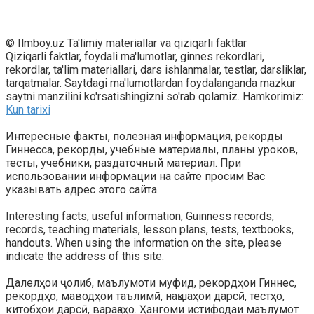
© Ilmboy.uz Ta'limiy materiallar va qiziqarli faktlar
Qiziqarli faktlar, foydali ma'lumotlar, ginnes rekordlari,
rekordlar, ta'lim materiallari, dars ishlanmalar, testlar, darsliklar,
tarqatmalar. Saytdagi ma'lumotlardan foydalanganda mazkur
saytni manzilini ko'rsatishingizni so'rab qolamiz. Hamkorimiz:
Kun tarixi
Интересные факты, полезная информация, рекорды
Гиннесса, рекорды, учебные материалы, планы уроков,
тесты, учебники, раздаточный материал. При
использовании информации на сайте просим Вас
указывать адрес этого сайта.
Interesting facts, useful information, Guinness records,
records, teaching materials, lesson plans, tests, textbooks,
handouts. When using the information on the site, please
indicate the address of this site.
Далелҳои ҷолиб, маълумоти муфид, рекордҳои Гиннес,
рекордҳо, маводҳои таълимӣ, нақшаҳои дарсӣ, тестҳо,
китобҳои дарсӣ, варақаҳо. Ҳангоми истифодаи маълумот