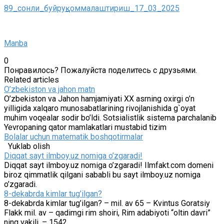
89_сонли_буйруқ_оммалаштириш_17_03_2025
Manba
0
Понравилось? Пожалуйста поделитесь с друзьями.
Related articles
O’zbekiston va jahon matn
O’zbekiston va Jahon hamjamiyati XX asrning oxirgi o’n
yilligida xalqaro munosabatlarining rivojlanishida g`oyat
muhim voqealar sodir bo’ldi. Sotsialistlik sistema parchalanib
Yevropaning qator mamlakatlari mustabid tizim
Bolalar uchun matematik boshqotirmalar
Yuklab olish
Diqqat sayt ilmboy.uz nomiga o’zgaradi!
Diqqat sayt ilmboy.uz nomiga o’zgaradi! Ilmfakt.com domeni
biroz qimmatlik qilgani sababli bu sayt ilmboy.uz nomiga
o’zgaradi.
8-dekabrda kimlar tug’ilgan?
8-dekabrda kimlar tug’ilgan? – mil. av 65 – Kvintus Goratsiy
Flakk mil. av – qadimgi rim shoiri, Rim adabiyoti “oltin davri”
ning vakili. – 1542