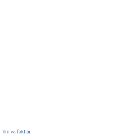
Skip
Ilm va faktlar
to