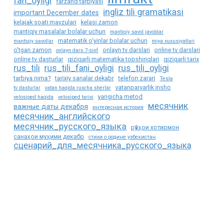
fan_oyligi
farzand tarbiyasi
ingliz tili gramatikasi
important December dates
kelajak soati mavzulari
kelasi zamon
mantiqiy masalalar bolalar uchun
mantiqiy savol javoblar
matematik o‘yinlar bolalar uchun
mantiqiy savollar
miya xususiyatlari
o'tgan zamon
onlayn tv darslari
online tv darslari
onlayn dars 7-sinf
online tv dasturlar
qiziqarli matematika topshiriqlari
qiziqarli tarix
rus_tili
rus_tili_fani_oyligi
rus_tili_oyligi
tarbiya nima?
tarixiy sanalar dekabr
telefon zarari
Tesla
vatanparvarlik insho
tv dasturlar
vatan haqida ruscha sherlar
yangicha metod
velosiped haqida
velosiped tarixi
месячник
важные даты декабря
интересная история
месячник_английского
месячник_русского_языка
рӯзҳои хотирмон
санаҳои муҳими декабр
стихи о родине узбекистан
сценарий_для_месячника_русского_языка