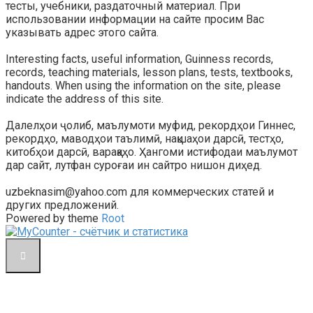
тесты, учебники, раздаточный материал. При
использовании информации на сайте просим Вас
указывать адрес этого сайта.
Interesting facts, useful information, Guinness records,
records, teaching materials, lesson plans, tests, textbooks,
handouts. When using the information on the site, please
indicate the address of this site.
Далелҳои ҷолиб, маълумоти муфид, рекордҳои Гиннес,
рекордҳо, маводҳои таълимӣ, нақшаҳои дарсӣ, тестҳо,
китобҳои дарсӣ, варақаҳо. Ҳангоми истифодаи маълумот
дар сайт, лутфан суроғаи ин сайтро нишон диҳед.
uzbeknasim@yahoo.com для коммерческих статей и
других предложений.
Powered by theme
Root