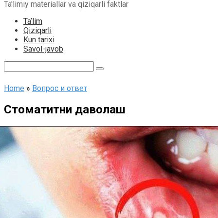
Ta'limiy materiallar va qiziqarli faktlar
content
Ta’lim
Qiziqarli
Kun tarixi
Savol-javob
Search:
Home
»
Вопрос и ответ
Стоматитни даволаш