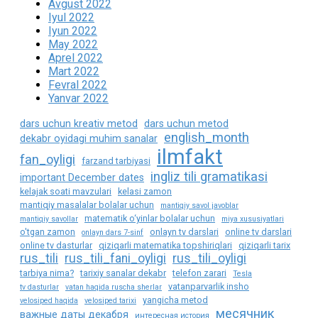
Avgust 2022
Iyul 2022
Iyun 2022
May 2022
Aprel 2022
Mart 2022
Fevral 2022
Yanvar 2022
dars uchun kreativ metod
dars uchun metod
english_month
dekabr oyidagi muhim sanalar
ilmfakt
fan_oyligi
farzand tarbiyasi
ingliz tili gramatikasi
important December dates
kelajak soati mavzulari
kelasi zamon
mantiqiy masalalar bolalar uchun
mantiqiy savol javoblar
matematik o‘yinlar bolalar uchun
mantiqiy savollar
miya xususiyatlari
o'tgan zamon
onlayn tv darslari
online tv darslari
onlayn dars 7-sinf
online tv dasturlar
qiziqarli matematika topshiriqlari
qiziqarli tarix
rus_tili
rus_tili_fani_oyligi
rus_tili_oyligi
tarbiya nima?
tarixiy sanalar dekabr
telefon zarari
Tesla
vatanparvarlik insho
tv dasturlar
vatan haqida ruscha sherlar
yangicha metod
velosiped haqida
velosiped tarixi
месячник
важные даты декабря
интересная история