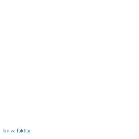
Skip
Ilm va faktlar
to