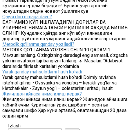
Новвот таркибидаги узум қондаги гемоглобинни
кўтаришга ёрдам беради ✅ Бунинг учун эрталаб
нонуштадан олдин новвот қўшилган сув
Qaysi dori nimaga davo?
БАРЧАМИЗ КЎП ИШЛАТАДИГАН ДОРИЛАР ВА
УЛАРНИНГ НИМАГА ТАЪСИР ҚИЛИШИ ХАҚИДА БИЛИБ
ОЛИНГ! Кундалик ҳаётда энг кўп қабул қилинадиган
дорилар рўйхати ва уларнинг қандай касалликларга қарши
Metodik qo’llanma qanday yoziladi?
METODIK QO‘LLANMA YOZISH UCHUN 10 QADAM 1.
Mavzuni tanlang. O‘zingizning darsdagi eng samarali, o‘zgacha
yoki innovatsion tajribangizni tanlang. 🔹 Masalan: “Adabiyot
darslarida fikrlash xaritalari yordamida
Yurak qanday mahsulotlarni hush ko‘radi
Yurak qanday mahsulotlarni hush ko‘radi Doimiy ravishda
iste’mol qiling: • Ovsyanka va yong‘oq – kerakli yog‘lar va
kletchatkalar. • Zaytun yog‘i – xolesterinni eritadi, insult
Жиғилдон қайнаса нима қилиш керак?
Жиғилдон қайнаса нима қилиш керак? Жиғилдон қайнашига
табиий ечим Қуритилган ўрик шарбати – осон ва
самарали шифо Ҳар куни эрталаб, овқатланишдан 20 дақиқа
олдин ярим
Izlash