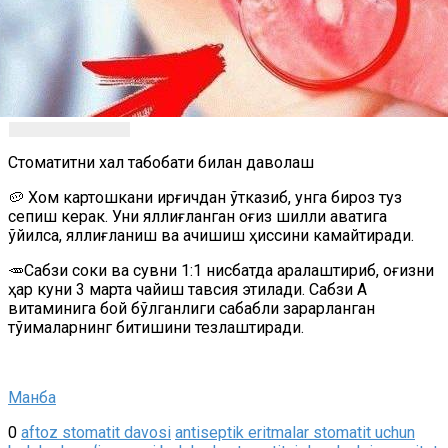
Стоматитни халқ табобати билан даволаш
🥔 Хом картошкани қирғичдан ўтказиб, унга бироз туз
сепиш керак. Уни яллиғланган оғиз шиллиқ қаватига
қўйилса, яллиғланиш ва ачишиш ҳиссини камайтиради.
🥕Сабзи соки ва сувни 1:1 нисбатда аралаштириб, оғизни
ҳар куни 3 марта чайиш тавсия этилади. Сабзи А
витаминига бой бўлганлиги сабабли зарарланган
тўқималарнинг битишини тезлаштиради.
Манба
0
aftoz stomatit davosi
antiseptik eritmalar stomatit uchun