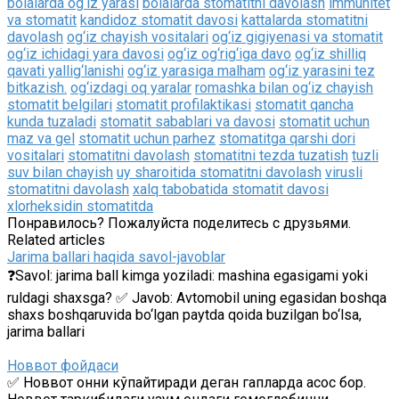
bolalarda og‘iz yarasi
bolalarda stomatitni davolash
immunitet
va stomatit
kandidoz stomatit davosi
kattalarda stomatitni
davolash
og‘iz chayish vositalari
og‘iz gigiyenasi va stomatit
og‘iz ichidagi yara davosi
og‘iz og‘rig‘iga davo
og‘iz shilliq
qavati yallig‘lanishi
og‘iz yarasiga malham
og‘iz yarasini tez
bitkazish.
og‘izdagi oq yaralar
romashka bilan og‘iz chayish
stomatit belgilari
stomatit profilaktikasi
stomatit qancha
kunda tuzaladi
stomatit sabablari va davosi
stomatit uchun
maz va gel
stomatit uchun parhez
stomatitga qarshi dori
vositalari
stomatitni davolash
stomatitni tezda tuzatish
tuzli
suv bilan chayish
uy sharoitida stomatitni davolash
virusli
stomatitni davolash
xalq tabobatida stomatit davosi
xlorheksidin stomatitda
Понравилось? Пожалуйста поделитесь с друзьями.
Related articles
Jarima ballari haqida savol-javoblar
❓Savol: jarima ball kimga yoziladi: mashina egasigami yoki
ruldagi shaxsga? ✅ Javob: Avtomobil uning egasidan boshqa
shaxs boshqaruvida bo‘lgan paytda qoida buzilgan bo‘lsa,
jarima ballari
Новвот фойдаси
✅ Новвот қонни кўпайтиради деган гапларда асос бор.