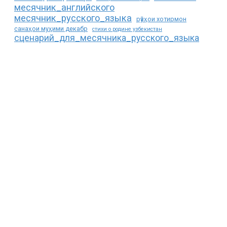
месячник_английского
месячник_русского_языка
рӯзҳои хотирмон
санаҳои муҳими декабр
стихи о родине узбекистан
сценарий_для_месячника_русского_языка