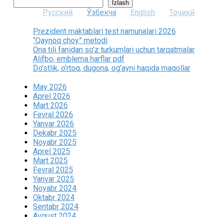
Izlash
Русский
Ўзбекча
English
Тоҷикӣ
Prezident maktablari test namunalari 2026
“Qaynoq choy” metodi
Ona tili fanidan so’z turkumlari uchun tarqatmalar
Alifbo, emblema harflar pdf
Do’stlik, o’rtoq, dugona, og’ayni haqida maqollar
May 2026
Aprel 2026
Mart 2026
Fevral 2026
Yanvar 2026
Dekabr 2025
Noyabr 2025
Aprel 2025
Mart 2025
Fevral 2025
Yanvar 2025
Noyabr 2024
Oktabr 2024
Sentabr 2024
Avgust 2024