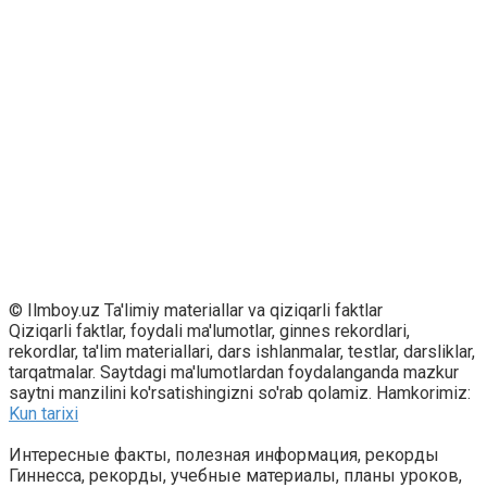
© Ilmboy.uz Ta'limiy materiallar va qiziqarli faktlar
Qiziqarli faktlar, foydali ma'lumotlar, ginnes rekordlari,
rekordlar, ta'lim materiallari, dars ishlanmalar, testlar, darsliklar,
tarqatmalar. Saytdagi ma'lumotlardan foydalanganda mazkur
saytni manzilini ko'rsatishingizni so'rab qolamiz. Hamkorimiz:
Kun tarixi
Интересные факты, полезная информация, рекорды
Гиннесса, рекорды, учебные материалы, планы уроков,